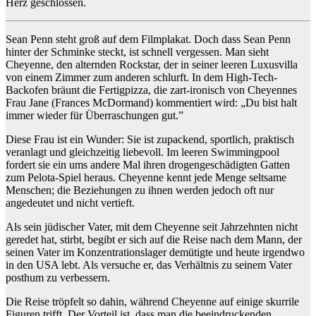
Herz geschlossen.
Sean Penn steht groß auf dem Filmplakat. Doch dass Sean Penn
hinter der Schminke steckt, ist schnell vergessen. Man sieht
Cheyenne, den alternden Rockstar, der in seiner leeren Luxusvilla
von einem Zimmer zum anderen schlurft. In dem High-Tech-
Backofen bräunt die Fertigpizza, die zart-ironisch von Cheyennes
Frau Jane (Frances McDormand) kommentiert wird: „Du bist halt
immer wieder für Überraschungen gut.”
Diese Frau ist ein Wunder: Sie ist zupackend, sportlich, praktisch
veranlagt und gleichzeitig liebevoll. Im leeren Swimmingpool
fordert sie ein ums andere Mal ihren drogengeschädigten Gatten
zum Pelota-Spiel heraus. Cheyenne kennt jede Menge seltsame
Menschen; die Beziehungen zu ihnen werden jedoch oft nur
angedeutet und nicht vertieft.
Als sein jüdischer Vater, mit dem Cheyenne seit Jahrzehnten nicht
geredet hat, stirbt, begibt er sich auf die Reise nach dem Mann, der
seinen Vater im Konzentrationslager demütigte und heute irgendwo
in den USA lebt. Als versuche er, das Verhältnis zu seinem Vater
posthum zu verbessern.
Die Reise tröpfelt so dahin, während Cheyenne auf einige skurrile
Figuren trifft. Der Vorteil ist, dass man die beeindruckenden