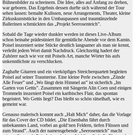
Bühnenbilder zu schreinern. Die Idee, alles auf Anfang zu drehen,
war geboren. Das Ergebnis dessen durfte sich während der Tour
sehen lassen: bemalte Kulissen, neue Arrangements, Theater, kleine
Zirkuskunststücke in den Umbaupausen und traumtänzelnde
Ballerinen schmückten das „Projekt Seerosenteich”.
Sobald die Tage wieder dunkler werden ist dieses Live-Album
schon beinahe prädestiniert für gemütliche Abende vor dem Kamin.
Poisel inszeniert seine Stücke deutlich langsamer als man sie kennt,
verleiht jedem Wort damit Nachdruck. Gleichzeitig hadert der
Zuhörer nach wie vor mit Poisels Art, manche Wörter bis aufs
unkenntlichste zu verschlucken.
Zaghafte Gitarren und ein vierköpfiges Streicherquartett begleiten
Poisel auf seiner Traumreise. Eine kleine Perle zwischen „Zünde
Alle Feuer” und „Wo fängt dein Himmel an” ist sicherlich „Im
Garten von Gettis”. Zusammen mit Sängerin Alin Coen und einigen
Trommeln inszeniert Poisel ein karibisches Flair, das spontan
begeistert. Wo Gettis liegt? Das bleibt so schön rätselhaft, wie es
gemeint war.
Genauso malerisch kommt auch „Halt Mich” daher, das die Vorlage
für das Cover der CD bildet. „Die Eisenbahn fährt durch
unbekanntes Land, vorbei an gold‘nen Feldern, tiefen Flüssen und
zum Strand”. Auch der namensgebende „Seerosenteich” macht