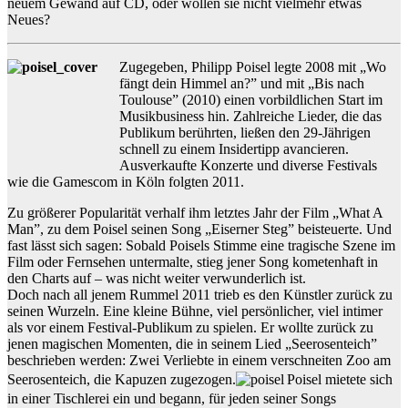
neuem Gewand auf CD, oder wollen sie nicht vielmehr etwas
Neues?
Zugegeben, Philipp Poisel legte 2008 mit „Wo
fängt dein Himmel an?” und mit „Bis nach
Toulouse” (2010) einen vorbildlichen Start im
Musikbusiness hin. Zahlreiche Lieder, die das
Publikum berührten, ließen den 29-Jährigen
schnell zu einem Insidertipp avancieren.
Ausverkaufte Konzerte und diverse Festivals
wie die Gamescom in Köln folgten 2011.
Zu größerer Popularität verhalf ihm letztes Jahr der Film „What A
Man”, zu dem Poisel seinen Song „Eiserner Steg” beisteuerte. Und
fast lässt sich sagen: Sobald Poisels Stimme eine tragische Szene im
Film oder Fernsehen untermalte, stieg jener Song kometenhaft in
den Charts auf – was nicht weiter verwunderlich ist.
Doch nach all jenem Rummel 2011 trieb es den Künstler zurück zu
seinen Wurzeln. Eine kleine Bühne, viel persönlicher, viel intimer
als vor einem Festival-Publikum zu spielen. Er wollte zurück zu
jenen magischen Momenten, die in seinem Lied „Seerosenteich”
beschrieben werden: Zwei Verliebte in einem verschneiten Zoo am
Seerosenteich, die Kapuzen zugezogen.
Poisel mietete sich
in einer Tischlerei ein und begann, für jeden seiner Songs