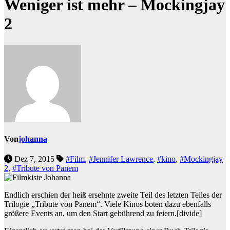
Weniger ist mehr – Mockingjay
2
Von
johanna
Dez 7, 2015
#Film
,
#Jennifer Lawrence
,
#kino
,
#Mockingjay
2
,
#Tribute von Panem
Endlich erschien der heiß ersehnte zweite Teil des letzten Teiles der
Trilogie „Tribute von Panem“. Viele Kinos boten dazu ebenfalls
größere Events an, um den Start gebührend zu feiern.
[divide]