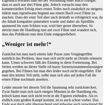
Eigentlich erwartet man bei der Verfilmung einer Buch-Trilogie,
dass es auch nur drei Filme gibt. Jedoch versucht man den
kommerziellen Erfolg eines ersten Teiles noch zusätzlich zu steigern,
indem man irgendwann beginnt aus einem Buch zwei Filme zu
machen. Dass der erste Teil aber auch deshalb so erfolgreich war, da
der Inhalt kompakter präsentiert wurde und daher als Spielfilm
spannend bis zum Schluss war, wird hier gerne übersehen. So
streckt man die Handlung nun auf zwei Filme und wundert sich,
dass das Publikum nun dem Ende entgegenfiebert.
„Weniger ist mehr!“
Zunächst hat man nach einem Jahr Pause zum Vorgängerfilm
natürlich das Problem, dass man sich nicht mehr an Details erinnern
kann. Umso schwerer fällt der Einstieg in diese Fortsetzung. Bei
Serien werden an dieser Stelle oft kurze Szenenzusammenfassungen
gegeben. Bei Filmen hat man dies leider noch nicht eingeführt. Ehe
man den letzten Teil sieht, sollte man sich also auf jeden Fall die
ersten Filme nochmals ansehen.
Leider musste bei diesem Teil die Spannung sehr zurückstecken.
Zwar findet man sich nach einigen Minuten in die Handlung ein,
jedoch kann man sich nicht recht in die Figuren einfinden. Als es
endlich zum großen Kampf kommt, ist es auch schon vorbei. Das
Ende war doch sehr überraschend und teilweise auch verwirrend für