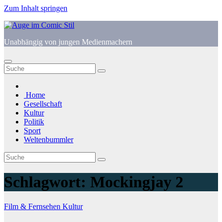
Zum Inhalt springen
Unabhängig von jungen Medienmachern
Home
Gesellschaft
Kultur
Politik
Sport
Weltenbummler
Schlagwort:
Mockingjay 2
Film & Fernsehen
Kultur