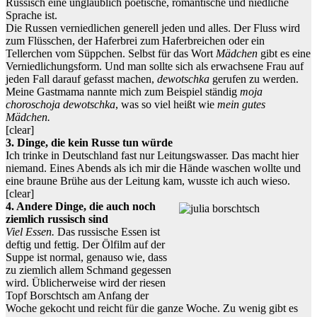
Russisch eine unglaublich poetische, romantische und niedliche
Sprache ist.
Die Russen verniedlichen generell jeden und alles. Der Fluss wird
zum Flüsschen, der Haferbrei zum Haferbreichen oder ein
Tellerchen vom Süppchen. Selbst für das Wort
Mädchen
gibt es eine
Verniedlichungsform. Und man sollte sich als erwachsene Frau auf
jeden Fall darauf gefasst machen,
dewotschka
gerufen zu werden.
Meine Gastmama nannte mich zum Beispiel ständig
moja
choroschoja dewotschka
, was so viel heißt wie
mein gutes
Mädchen.
[clear]
3. Dinge, die kein Russe tun würde
Ich trinke in Deutschland fast nur Leitungswasser. Das macht hier
niemand. Eines Abends als ich mir die Hände waschen wollte und
eine braune Brühe aus der Leitung kam, wusste ich auch wieso.
[clear]
4. Andere Dinge, die auch noch
ziemlich russisch sind
Viel Essen.
Das russische Essen ist
deftig und fettig. Der Ölfilm auf der
Suppe ist normal, genauso wie, dass
zu ziemlich allem Schmand gegessen
wird. Üblicherweise wird der riesen
Topf Borschtsch am Anfang der
Woche gekocht und reicht für die ganze Woche. Zu wenig gibt es