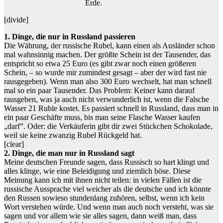
Erde.
[divide]
1. Dinge, die nur in Russland passieren
Die Währung, der russische Rubel, kann einen als Ausländer schon
mal wahnsinnig machen. Der größte Schein ist der Tausender, das
entspricht so etwa 25 Euro (es gibt zwar noch einen größeren
Schein, – so wurde mir zumindest gesagt – aber der wird fast nie
rausgegeben). Wenn man also 300 Euro wechselt, hat man schnell
mal so ein paar Tausender. Das Problem: Keiner kann darauf
rausgeben, was ja auch nicht verwunderlich ist, wenn die Falsche
Wasser 21 Ruble kostet. Es passiert schnell in Russland, dass man in
ein paar Geschäfte muss, bis man seine Flasche Wasser kaufen
„darf”. Oder: die Verkäuferin gibt dir zwei Stückchen Schokolade,
weil sie keine zwanzig Rubel Rückgeld hat.
[clear]
2. Dinge, die man nur in Russland sagt
Meine deutschen Freunde sagen, dass Russisch so hart klingt und
alles klinge, wie eine Beleidigung und ziemlich böse. Diese
Meinung kann ich mit ihnen nicht teilen: in vielen Fällen ist die
russische Aussprache viel weicher als die deutsche und ich könnte
den Russen sowieso stundenlang zuhören, selbst, wenn ich kein
Wort verstehen würde. Und wenn man auch noch versteht, was sie
sagen und vor allem wie sie alles sagen, dann weiß man, dass