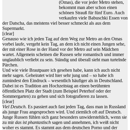
(Omas), die vor jeder Metro stehen,
bekommt man aber schon einen
schönen Strauß für fünf Euro. Auch
verkaufen viele Babuschki Essen von
der Datscha, das meistens viel besser schmeckt als aus dem
Supermarkt.
[clear]
Genauso wie ich jeden Tag auf dem Weg zur Metro an den Omas
vorbei laufe, vergeht kein Tag, an dem ich nicht einen Jungen sehe,
der mit einer Rose in der Hand vor der Metro auf sein Mädchen
wartet. Allgemein scheinen die Russen sehr romantisch und immer
unglaublich verliebt zu sein. Ständig und überall sieht man turtelnde
Pärchen.
Und wie viele Brautpaare ich gesehen habe, kann ich auch nicht
mehr sagen. Geheiratet wird hier sehr jung und – so habe ich
zumindest den Eindruck – wesentlich häufiger als in Deutschland.
Dabei ist es Tradition am Hochzeitstag an einen berühmten
öffentlichen Platz der Stadt (zum Beispiel Peterhof oder der
Sommergarten) zu gehen und sich fotografieren zu lassen.
[clear]
Viel Deutsch.
Es passiert auch fast jeden Tag, dass man in Russland
als junge Frau angesprochen wird. Und ziemlich oft auf Deutsch.
Junge Russen fühlen sich ganz besonders unwiderstehlich, wenn sie
zu mir
das ist phantastisch
sagen und annehmen, ich weiß nicht
woher es stammt. Es stammt aus dem deutschen Porno und der