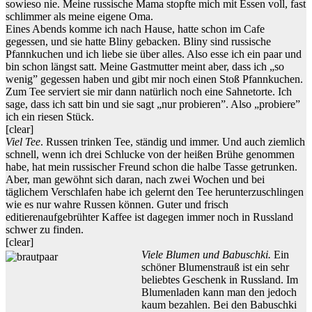
sowieso nie. Meine russische Мama stopfte mich mit Essen voll, fast
schlimmer als meine eigene Oma.
Eines Abends komme ich nach Hause, hatte schon im Cafe
gegessen, und sie hatte Bliny gebacken. Bliny sind russische
Pfannkuchen und ich liebe sie über alles. Also esse ich ein paar und
bin schon längst satt. Meine Gastmutter meint aber, dass ich „so
wenig” gegessen haben und gibt mir noch einen Stoß Pfannkuchen.
Zum Tee serviert sie mir dann natürlich noch eine Sahnetorte. Ich
sage, dass ich satt bin und sie sagt „nur probieren”. Also „probiere”
ich ein riesen Stück.
[clear]
Viel Tee
. Russen trinken Tee, ständig und immer. Und auch ziemlich
schnell, wenn ich drei Schlucke von der heißen Brühe genommen
habe, hat mein russischer Freund schon die halbe Tasse getrunken.
Aber, man gewöhnt sich daran, nach zwei Wochen und bei
täglichem Verschlafen habe ich gelernt den Tee herunterzuschlingen
wie es nur wahre Russen können. Guter und frisch
editierenaufgebrühter Kaffee ist dagegen immer noch in Russland
schwer zu finden.
[clear]
Viele Blumen und Babuschki.
Ein
schöner Blumenstrauß ist ein sehr
beliebtes Geschenk in Russland. Im
Blumenladen kann man den jedoch
kaum bezahlen. Bei den Babuschki