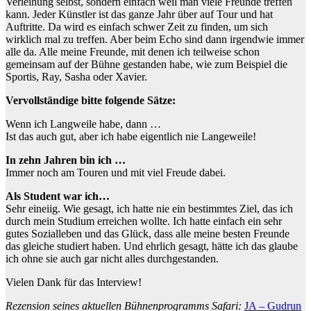
Verleihung selbst, sondern einfach weil man viele Freunde treffen
kann. Jeder Künstler ist das ganze Jahr über auf Tour und hat
Auftritte. Da wird es einfach schwer Zeit zu finden, um sich
wirklich mal zu treffen. Aber beim Echo sind dann irgendwie immer
alle da. Alle meine Freunde, mit denen ich teilweise schon
gemeinsam auf der Bühne gestanden habe, wie zum Beispiel die
Sportis, Ray, Sasha oder Xavier.
Vervollständige bitte folgende Sätze:
Wenn ich Langweile habe, dann …
Ist das auch gut, aber ich habe eigentlich nie Langeweile!
In zehn Jahren bin ich …
Immer noch am Touren und mit viel Freude dabei.
Als Student war ich…
Sehr eineiig. Wie gesagt, ich hatte nie ein bestimmtes Ziel, das ich
durch mein Studium erreichen wollte. Ich hatte einfach ein sehr
gutes Sozialleben und das Glück, dass alle meine besten Freunde
das gleiche studiert haben. Und ehrlich gesagt, hätte ich das glaube
ich ohne sie auch gar nicht alles durchgestanden.
Vielen Dank für das Interview!
Rezension seines aktuellen Bühnenprogramms Safari:
JA – Gudrun