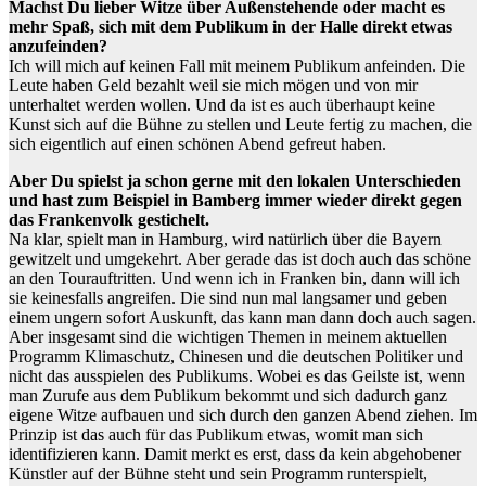
Machst Du lieber Witze über Außenstehende oder macht es
mehr Spaß, sich mit dem Publikum in der Halle direkt etwas
anzufeinden?
Ich will mich auf keinen Fall mit meinem Publikum anfeinden. Die
Leute haben Geld bezahlt weil sie mich mögen und von mir
unterhaltet werden wollen. Und da ist es auch überhaupt keine
Kunst sich auf die Bühne zu stellen und Leute fertig zu machen, die
sich eigentlich auf einen schönen Abend gefreut haben.
Aber Du spielst ja schon gerne mit den lokalen Unterschieden
und hast zum Beispiel in Bamberg immer wieder direkt gegen
das Frankenvolk gestichelt.
Na klar, spielt man in Hamburg, wird natürlich über die Bayern
gewitzelt und umgekehrt. Aber gerade das ist doch auch das schöne
an den Tourauftritten. Und wenn ich in Franken bin, dann will ich
sie keinesfalls angreifen. Die sind nun mal langsamer und geben
einem ungern sofort Auskunft, das kann man dann doch auch sagen.
Aber insgesamt sind die wichtigen Themen in meinem aktuellen
Programm Klimaschutz, Chinesen und die deutschen Politiker und
nicht das ausspielen des Publikums. Wobei es das Geilste ist, wenn
man Zurufe aus dem Publikum bekommt und sich dadurch ganz
eigene Witze aufbauen und sich durch den ganzen Abend ziehen. Im
Prinzip ist das auch für das Publikum etwas, womit man sich
identifizieren kann. Damit merkt es erst, dass da kein abgehobener
Künstler auf der Bühne steht und sein Programm runterspielt,