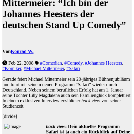
Mittermeier: “Ich bin der
Johannes Heesters der
deutschen Stand Up Comedy”
Von
Konrad W.
Feb 22, 2008
#Comedian
,
#Comedy
,
#Johannes Heesters
,
#Komiker
,
#Michael Mittermeier
,
#Safari
Gerade feiert Michael Mittermeier sein 20-jähriges Bühnenjubiläum
und tourt mit seinem neuen Programm “Safari” wieder durch
Deutschland. Neben seinem beruflichen Erfolg hat am 1. Januar
seine Tochter Lilly Magdalena auch sein Familienglück komplettiert.
In einem exklusiven Interview erzählte er
back view
von seiner
Studienzeit.
[divide]
back view
: Dein aktuelles Programm
Safari ist ja auch ein Rückblick auf Deine