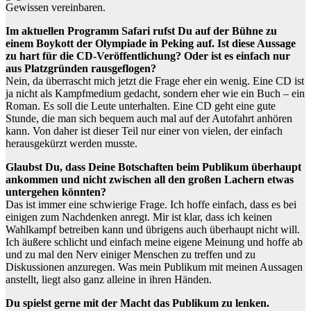
Gewissen vereinbaren.
Im aktuellen Programm Safari rufst Du auf der Bühne zu
einem Boykott der Olympiade in Peking auf. Ist diese Aussage
zu hart für die CD-Veröffentlichung? Oder ist es einfach nur
aus Platzgründen rausgeflogen?
Nein, da überrascht mich jetzt die Frage eher ein wenig. Eine CD ist
ja nicht als Kampfmedium gedacht, sondern eher wie ein Buch – ein
Roman. Es soll die Leute unterhalten. Eine CD geht eine gute
Stunde, die man sich bequem auch mal auf der Autofahrt anhören
kann. Von daher ist dieser Teil nur einer von vielen, der einfach
herausgekürzt werden musste.
Glaubst Du, dass Deine Botschaften beim Publikum überhaupt
ankommen und nicht zwischen all den großen Lachern etwas
untergehen könnten?
Das ist immer eine schwierige Frage. Ich hoffe einfach, dass es bei
einigen zum Nachdenken anregt. Mir ist klar, dass ich keinen
Wahlkampf betreiben kann und übrigens auch überhaupt nicht will.
Ich äußere schlicht und einfach meine eigene Meinung und hoffe ab
und zu mal den Nerv einiger Menschen zu treffen und zu
Diskussionen anzuregen. Was mein Publikum mit meinen Aussagen
anstellt, liegt also ganz alleine in ihren Händen.
Du spielst gerne mit der Macht das Publikum zu lenken.