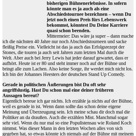
bisherigen Bühnenerlebnisse. In sofern
könnte man es ja auch als eine
Abschiedstournee bezeichnen – wenn Du
jetzt noch einen Preis fürs Lebenswerk
bekommst, könntest Du Deine Karriere
quasi schon beenden.
Mittermeier: Das wäre ja super – dann mache
ich die nächsten 40 Jahre nur noch Abschiedstourneen und sacke
fleißig Preise ein. Vielleicht ist das ja auch das Erfolgsrezept der
Stones, die touren ja auch seit Jahren zum letzten Mal durch die
Welt. Aber auch bei Jerry Lewis hat jeder darauf gewartet, dass er
aufhört. Heute ist er 80 und steht immer noch auf der Bühne und
bringt alle zum Lachen. Also keine Sorge, ihr werdet mich nicht los.
Ich bin der Johannes Heesters der deutschen Stand Up Comedy.
Gerade in politischen Äußerungen bist Du oft sehr
angriffslustig. Hast Du schon mal eine deiner früheren
Aussagen bereut?
Eigentlich bereue ich gar nichts. Ich erzähle ja nichts auf der Bühne,
weil es gerade in ist. Wenn dann sollte das schon deine eigene
Meinung und Überzeugung sein. Ich meine schau dir doch mal die
Politiker an da draußen. Auch die erzählen Mist. Manchmal sogar
sehr viel. Wenn du nur mal so eine Populistensau wie Roland Koch
nimmst. Was dieser Mann in den letzten Wochen alles von sich
gegeben hat, so etwas könnte ich niemals auf der Bühne mit meinem