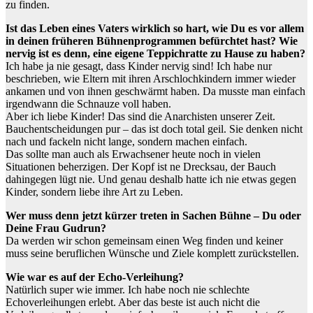
zu finden.
Ist das Leben eines Vaters wirklich so hart, wie Du es vor allem
in deinen früheren Bühnenprogrammen befürchtet hast? Wie
nervig ist es denn, eine eigene Teppichratte zu Hause zu haben?
Ich habe ja nie gesagt, dass Kinder nervig sind! Ich habe nur
beschrieben, wie Eltern mit ihren Arschlochkindern immer wieder
ankamen und von ihnen geschwärmt haben. Da musste man einfach
irgendwann die Schnauze voll haben.
Aber ich liebe Kinder! Das sind die Anarchisten unserer Zeit.
Bauchentscheidungen pur – das ist doch total geil. Sie denken nicht
nach und fackeln nicht lange, sondern machen einfach.
Das sollte man auch als Erwachsener heute noch in vielen
Situationen beherzigen. Der Kopf ist ne Drecksau, der Bauch
dahingegen lügt nie. Und genau deshalb hatte ich nie etwas gegen
Kinder, sondern liebe ihre Art zu Leben.
Wer muss denn jetzt kürzer treten in Sachen Bühne – Du oder
Deine Frau Gudrun?
Da werden wir schon gemeinsam einen Weg finden und keiner
muss seine beruflichen Wünsche und Ziele komplett zurückstellen.
Wie war es auf der Echo-Verleihung?
Natürlich super wie immer. Ich habe noch nie schlechte
Echoverleihungen erlebt. Aber das beste ist auch nicht die