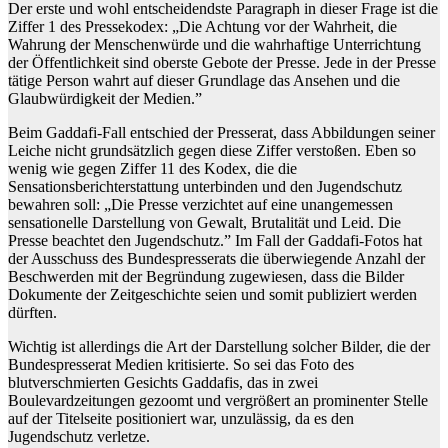
Der erste und wohl entscheidendste Paragraph in dieser Frage ist die
Ziffer 1 des Pressekodex: „Die Achtung vor der Wahrheit, die
Wahrung der Menschenwürde und die wahrhaftige Unterrichtung
der Öffentlichkeit sind oberste Gebote der Presse. Jede in der Presse
tätige Person wahrt auf dieser Grundlage das Ansehen und die
Glaubwürdigkeit der Medien.”
Beim Gaddafi-Fall entschied der Presserat, dass Abbildungen seiner
Leiche nicht grundsätzlich gegen diese Ziffer verstoßen. Eben so
wenig wie gegen Ziffer 11 des Kodex, die die
Sensationsberichterstattung unterbinden und den Jugendschutz
bewahren soll: „Die Presse verzichtet auf eine unangemessen
sensationelle Darstellung von Gewalt, Brutalität und Leid. Die
Presse beachtet den Jugendschutz.” Im Fall der Gaddafi-Fotos hat
der Ausschuss des Bundespresserats die überwiegende Anzahl der
Beschwerden mit der Begründung zugewiesen, dass die Bilder
Dokumente der Zeitgeschichte seien und somit publiziert werden
dürften.
Wichtig ist allerdings die Art der Darstellung solcher Bilder, die der
Bundespresserat Medien kritisierte. So sei das Foto des
blutverschmierten Gesichts Gaddafis, das in zwei
Boulevardzeitungen gezoomt und vergrößert an prominenter Stelle
auf der Titelseite positioniert war, unzulässig, da es den
Jugendschutz verletze.