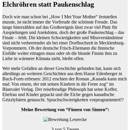
Elchröhren statt Paukenschlag
Doch wie man schon bei „How I Met Your Mother“ feststellen
musste, ist nicht immer die Vorfreude die schönste Freude. Das
lange hinerzählen auf das Großereignis lässt zwar viel Platz für
Anspielungen und Anekdoten, doch der große Paukenschlag – das
Finale – fehlt. Die kleinen Schwierigkeiten und Missverständnisse
sind nicht verheerender als bei einer Dorfhochzeit in Mecklenburg-
Vorpommern. Ob der deutsche Frisch-Ehemann die finnische
Eisfüße weiter ertragen muss oder ob die blonde Finnin ihm zu
Liebe in wärmere Klimata zieht, bleibt offen.
Wer mehr Gefallen an dieser Geschichte gefunden hat, kann sich
allerdings an weiteren Geschichten aus dem Hause Eilenberger in
Buch-Form erfreuen: 2012 erschien der Roman „Kanada kann mich
mal: Von einem, der mit seinen Kindern in die Ferne zog“ im
Blanvalet Verlag. Der reisefreudige Philosoph hat seine Koffer,
Ehefrau und Kinder gepackt und die Elche gegen kanadische
Grizzlybären getauscht. Sprachschwierigkeiten vorprogrammiert!?
Meine Bewertung von “Finnen von Sinnen”:
3 von 5 Tassen