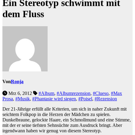
Ein Stereotyp schwimmt mit
dem Fluss
Von
Ronja
Mrz 6, 2012
#Album
,
#Albumrezension
,
#Clueso
,
#Max
Prosa
,
#Musik
,
#Phantasie wird siegen
,
#Poisel
,
#Rezension
Der 21-Jährige erfüllt alle Kriterien, um sich in naher Zukunft mit
seichtem Folkpop in die Herzen der Mädchen zu spielen.
Dunkelbraune, gelockte Haare, ein Schmollmund und eine Stimme,
mit der er seine tiefsten Sehnsüchte zum Ausdruck bringt. Aber
irgendwann haben wir genug von diesem Stereotyp.