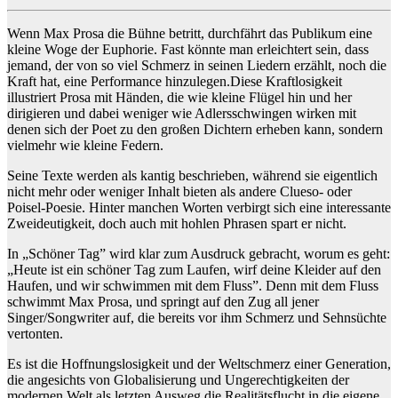
Wenn Max Prosa die Bühne betritt, durchfährt das Publikum eine
kleine Woge der Euphorie. Fast könnte man erleichtert sein, dass
jemand, der von so viel Schmerz in seinen Liedern erzählt, noch die
Kraft hat, eine Performance hinzulegen.Diese Kraftlosigkeit
illustriert Prosa mit Händen, die wie kleine Flügel hin und her
dirigieren und dabei weniger wie Adlersschwingen wirken mit
denen sich der Poet zu den großen Dichtern erheben kann, sondern
vielmehr wie kleine Federn.
Seine Texte werden als kantig beschrieben, während sie eigentlich
nicht mehr oder weniger Inhalt bieten als andere Clueso- oder
Poisel-Poesie. Hinter manchen Worten verbirgt sich eine interessante
Zweideutigkeit, doch auch mit hohlen Phrasen spart er nicht.
In „Schöner Tag” wird klar zum Ausdruck gebracht, worum es geht:
„Heute ist ein schöner Tag zum Laufen, wirf deine Kleider auf den
Haufen, und wir schwimmen mit dem Fluss”. Denn mit dem Fluss
schwimmt Max Prosa, und springt auf den Zug all jener
Singer/Songwriter auf, die bereits vor ihm Schmerz und Sehnsüchte
vertonten.
Es ist die Hoffnungslosigkeit und der Weltschmerz einer Generation,
die angesichts von Globalisierung und Ungerechtigkeiten der
modernen Welt als letzten Ausweg die Realitätsflucht in die eigene