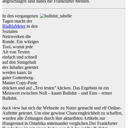
abgeschlagen sind dabei die Frankfurter Medien.
In den vergangenen
Tagen macht der
BlaBlaMeter
in den
Sozialen
Netzwerken die
Runde. Ein witziges
Tool, womit jede
Art von Texten
einfach und schnell
auf den Sinngehalt
des Inhaltes getestet
werden kann: In
guter Guttenberg-
Manier Copy-Paste
drücken und auf „Text testen” klicken. Das Ergebnis ist ein
Messwert zwischen Null – kaum Bullshit – und Eins – reiner
Bullshit.
back view
hat sich die Webseite zu Nutze gemacht und elf Online-
Auftritte getestet. Um eine gewisse Chancengleichheit zu schaffen,
wurden alle Zeitungen durch ihre aktuellsten Artikeln zur
Hungersnot in Ostafrika miteinander verglichen.Der Frankfurter