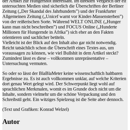
der Artikel zur Hungersnot interessant. Im direkten Vergleich der elf
untersuchten Medien sind sicherlich die Überschriften der Berliner
Zeitung („Der Skandal des Jahrhunderts”) und der Frankfurter
Allgemeinen Zeitung („Unicef warnt vor Kinder-Massensterben”)
von der reißerischen Sorte. Während WELT ONLINE („Hunger
kann man nicht beschreiben”) und FOCUS Online („Hunderte
Millionen für Hungernde in Afrika”) sich eher an den Fakten
orientieren und sachlicher betiteln.
Vielleicht ist der Blick auf den Inhalt also gar nicht notwendig.
Reicht tatsächlich schon die Überschrift eines Textes aus, um
voraussagen zu können, wie viel Bullshit in dem Artikel steckt?
Zumindest lässt es diese – vollkommen unrepräsentative –
Untersuchung vermuten.
So oder so lässt der BlaBlaMeter keine wissenschaftlich haltbaren
Ergebnisse zu. Es ist auch vollkommen unklar, auf welche Kriterien
dort genau Wert gelegt wird. Der Schwerpunkt liegt wohl auf
sprachlichen Merkmalen, womit es im Grunde doch nicht um die
Inhalte, sondern vielmehr um die schöne Verpackung und den
Schreibstil geht. Ein witziges Spielzeug ist die Seite aber dennoch.
(Text und Grafiken: Konrad Welzel)
Autor