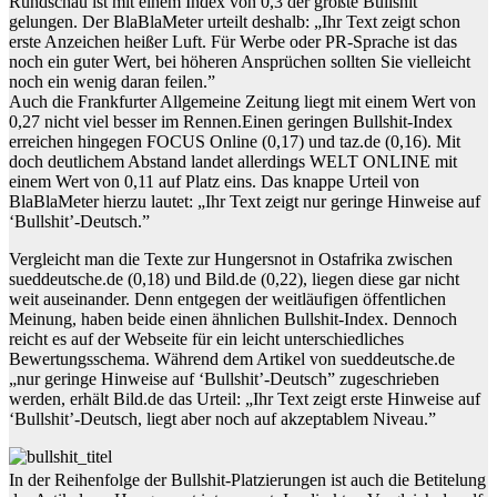
Rundschau ist mit einem Index von 0,3 der größte Bullshit
gelungen. Der BlaBlaMeter urteilt deshalb: „Ihr Text zeigt schon
erste Anzeichen heißer Luft. Für Werbe oder PR-Sprache ist das
noch ein guter Wert, bei höheren Ansprüchen sollten Sie vielleicht
noch ein wenig daran feilen.”
Auch die Frankfurter Allgemeine Zeitung liegt mit einem Wert von
0,27 nicht viel besser im Rennen.Einen geringen Bullshit-Index
erreichen hingegen FOCUS Online (0,17) und taz.de (0,16). Mit
doch deutlichem Abstand landet allerdings WELT ONLINE mit
einem Wert von 0,11 auf Platz eins. Das knappe Urteil von
BlaBlaMeter hierzu lautet: „Ihr Text zeigt nur geringe Hinweise auf
‘Bullshit’-Deutsch.”
Vergleicht man die Texte zur Hungersnot in Ostafrika zwischen
sueddeutsche.de (0,18) und Bild.de (0,22), liegen diese gar nicht
weit auseinander. Denn entgegen der weitläufigen öffentlichen
Meinung, haben beide einen ähnlichen Bullshit-Index. Dennoch
reicht es auf der Webseite für ein leicht unterschiedliches
Bewertungsschema. Während dem Artikel von sueddeutsche.de
„nur geringe Hinweise auf ‘Bullshit’-Deutsch” zugeschrieben
werden, erhält Bild.de das Urteil: „Ihr Text zeigt erste Hinweise auf
‘Bullshit’-Deutsch, liegt aber noch auf akzeptablem Niveau.”
In der Reihenfolge der Bullshit-Platzierungen ist auch die Betitelung