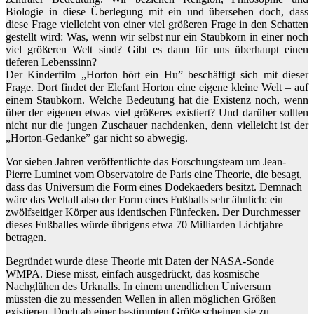
Biologie in diese Überlegung mit ein und übersehen doch, dass
diese Frage vielleicht von einer viel größeren Frage in den Schatten
gestellt wird: Was, wenn wir selbst nur ein Staubkorn in einer noch
viel größeren Welt sind? Gibt es dann für uns überhaupt einen
tieferen Lebenssinn?
Der Kinderfilm „Horton hört ein Hu” beschäftigt sich mit dieser
Frage. Dort findet der Elefant Horton eine eigene kleine Welt – auf
einem Staubkorn. Welche Bedeutung hat die Existenz noch, wenn
über der eigenen etwas viel größeres existiert? Und darüber sollten
nicht nur die jungen Zuschauer nachdenken, denn vielleicht ist der
„Horton-Gedanke” gar nicht so abwegig.
Vor sieben Jahren veröffentlichte das Forschungsteam um Jean-
Pierre Luminet vom Observatoire de Paris eine Theorie, die besagt,
dass das Universum die Form eines Dodekaeders besitzt. Demnach
wäre das Weltall also der Form eines Fußballs sehr ähnlich: ein
zwölfseitiger Körper aus identischen Fünfecken. Der Durchmesser
dieses Fußballes würde übrigens etwa 70 Milliarden Lichtjahre
betragen.
Begründet wurde diese Theorie mit Daten der NASA-Sonde
WMPA. Diese misst, einfach ausgedrückt, das kosmische
Nachglühen des Urknalls. In einem unendlichen Universum
müssten die zu messenden Wellen in allen möglichen Größen
existieren. Doch ab einer bestimmten Größe scheinen sie zu