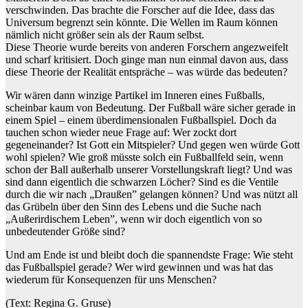
verschwinden. Das brachte die Forscher auf die Idee, dass das
Universum begrenzt sein könnte. Die Wellen im Raum können
nämlich nicht größer sein als der Raum selbst.
Diese Theorie wurde bereits von anderen Forschern angezweifelt
und scharf kritisiert. Doch ginge man nun einmal davon aus, dass
diese Theorie der Realität entspräche – was würde das bedeuten?
Wir wären dann winzige Partikel im Inneren eines Fußballs,
scheinbar kaum von Bedeutung. Der Fußball wäre sicher gerade in
einem Spiel – einem überdimensionalen Fußballspiel. Doch da
tauchen schon wieder neue Frage auf: Wer zockt dort
gegeneinander? Ist Gott ein Mitspieler? Und gegen wen würde Gott
wohl spielen? Wie groß müsste solch ein Fußballfeld sein, wenn
schon der Ball außerhalb unserer Vorstellungskraft liegt? Und was
sind dann eigentlich die schwarzen Löcher? Sind es die Ventile
durch die wir nach „Draußen” gelangen können? Und was nützt all
das Grübeln über den Sinn des Lebens und die Suche nach
„Außerirdischem Leben”, wenn wir doch eigentlich von so
unbedeutender Größe sind?
Und am Ende ist und bleibt doch die spannendste Frage: Wie steht
das Fußballspiel gerade? Wer wird gewinnen und was hat das
wiederum für Konsequenzen für uns Menschen?
(Text: Regina G. Gruse)