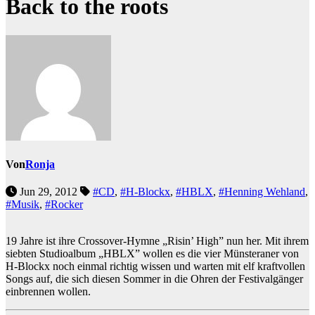
Back to the roots
Von
Ronja
Jun 29, 2012
#CD
,
#H-Blockx
,
#HBLX
,
#Henning Wehland
,
#Musik
,
#Rocker
19 Jahre ist ihre Crossover-Hymne „Risin’ High” nun her. Mit ihrem
siebten Studioalbum „HBLX” wollen es die vier Münsteraner von
H-Blockx noch einmal richtig wissen und warten mit elf kraftvollen
Songs auf, die sich diesen Sommer in die Ohren der Festivalgänger
einbrennen wollen.