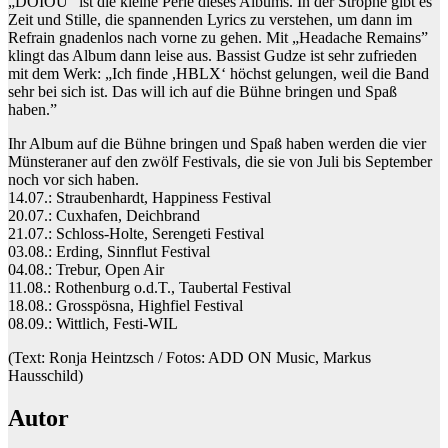
„DOIOU” ist die kleine Perle dieses Albums. In der Strophe gibt es
Zeit und Stille, die spannenden Lyrics zu verstehen, um dann im
Refrain gnadenlos nach vorne zu gehen. Mit „Headache Remains”
klingt das Album dann leise aus. Bassist Gudze ist sehr zufrieden
mit dem Werk: „Ich finde ,HBLX‘ höchst gelungen, weil die Band
sehr bei sich ist. Das will ich auf die Bühne bringen und Spaß
haben.”
Ihr Album auf die Bühne bringen und Spaß haben werden die vier
Münsteraner auf den zwölf Festivals, die sie von Juli bis September
noch vor sich haben.
14.07.: Straubenhardt, Happiness Festival
20.07.: Cuxhafen, Deichbrand
21.07.: Schloss-Holte, Serengeti Festival
03.08.: Erding, Sinnflut Festival
04.08.: Trebur, Open Air
11.08.: Rothenburg o.d.T., Taubertal Festival
18.08.: Grosspösna, Highfiel Festival
08.09.: Wittlich, Festi-WIL
(Text: Ronja Heintzsch / Fotos: ADD ON Music, Markus
Hausschild)
Autor