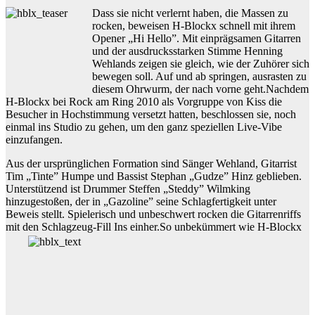
Dass sie nicht verlernt haben, die Massen zu
rocken, beweisen H-Blockx schnell mit ihrem
Opener „Hi Hello”. Mit einprägsamen Gitarren
und der ausdrucksstarken Stimme Henning
Wehlands zeigen sie gleich, wie der Zuhörer sich
bewegen soll. Auf und ab springen, ausrasten zu
diesem Ohrwurm, der nach vorne geht.Nachdem
H-Blockx bei Rock am Ring 2010 als Vorgruppe von Kiss die
Besucher in Hochstimmung versetzt hatten, beschlossen sie, noch
einmal ins Studio zu gehen, um den ganz speziellen Live-Vibe
einzufangen.
Aus der ursprünglichen Formation sind Sänger Wehland, Gitarrist
Tim „Tinte” Humpe und Bassist Stephan „Gudze” Hinz geblieben.
Unterstützend ist Drummer Steffen „Steddy” Wilmking
hinzugestoßen, der in „Gazoline” seine Schlagfertigkeit unter
Beweis stellt. Spielerisch und unbeschwert rocken die Gitarrenriffs
mit den Schlagzeug-Fill Ins einher.
So unbekümmert wie H-Blockx