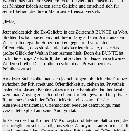
Wochen das Licht der Welt erblickte. Letztendlich entschloss sich
der Minister jedoch gegen seine Geliebte und entschied sich für
seine Ehefrau, die ihrem Mann seine Liaison verzieh.
[divide]
Jetzt meldet sich die Ex-Geliebte in der Zeitschrift BUNTE zu Wort.
Strahlend schaut sie einem, mit ihrem Baby auf dem Arm, aus dem
Zeitschriftenregal im Supermarkt entgegen und verrät der
Öffentlichkeit, dass sie sich nicht als Verliererin sehe, da sie das
größte Glück der Welt in ihren Armen hielt. Doch die BUNTE ist
nicht die einzige Zeitschrift, die mit solchen Schlagzeilen schwarze
Zahlen schreibt. Das Topthema scheint das Privatleben des
Politikers zu sein.
An dieser Stelle sollte man sich jedoch fragen, ob nicht eine Grenze
zwischen der Privatheit und Öffentlichkeit zu ziehen ist. Privatheit
bedeutet in diesem Kontext, dass man die Kontrolle darüber besitzt
wem man Zugang zu sich und seinem Umfeld gewährt. Der private
Raum entzieht sich der Öffentlichkeit und ist somit für die
Außenwelt unsichtbar. Öffentlichkeit bedeutet demzufolge, man
verzichtet explizit auf seine Anonymität.
In Zeiten des Big Brother-TV-Konzepts und Internetplattformen, die
es ermöglichen selbstständig aus seiner Anonymität auszutreten, fällt
es schwer eine klare Grenze zwischen Privatheit und Öffentlichkeit