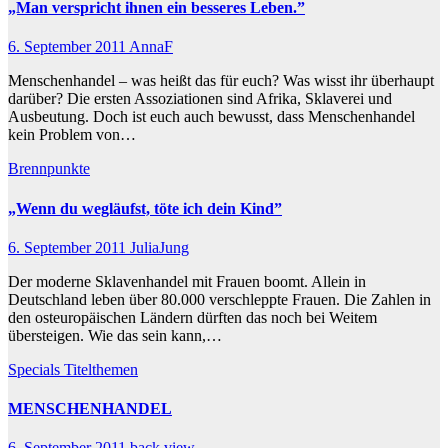
„Man verspricht ihnen ein besseres Leben.”
6. September 2011
AnnaF
Menschenhandel – was heißt das für euch? Was wisst ihr überhaupt
darüber? Die ersten Assoziationen sind Afrika, Sklaverei und
Ausbeutung. Doch ist euch auch bewusst, dass Menschenhandel
kein Problem von…
Brennpunkte
„Wenn du wegläufst, töte ich dein Kind”
6. September 2011
JuliaJung
Der moderne Sklavenhandel mit Frauen boomt. Allein in
Deutschland leben über 80.000 verschleppte Frauen. Die Zahlen in
den osteuropäischen Ländern dürften das noch bei Weitem
übersteigen. Wie das sein kann,…
Specials
Titelthemen
MENSCHENHANDEL
6. September 2011
back view