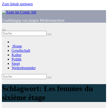
Zum Inhalt springen
Unabhängig von jungen Medienmachern
Home
Gesellschaft
Kultur
Politik
Sport
Weltenbummler
Schlagwort:
Les femmes du
sixième étage