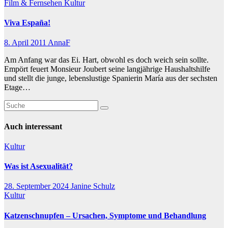
Film & Fernsehen
Kultur
Viva España!
8. April 2011
AnnaF
Am Anfang war das Ei. Hart, obwohl es doch weich sein sollte.
Empört feuert Monsieur Joubert seine langjährige Haushaltshilfe
und stellt die junge, lebenslustige Spanierin María aus der sechsten
Etage…
Auch interessant
Kultur
Was ist Asexualität?
28. September 2024
Janine Schulz
Kultur
Katzenschnupfen – Ursachen, Symptome und Behandlung