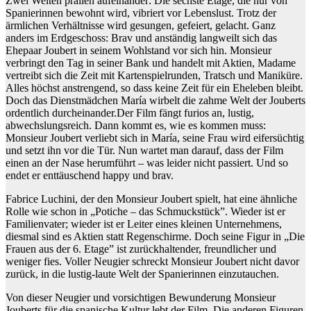
Zwei Welten prallen aufeinander: Die sechste Etage, die nur von
Spanierinnen bewohnt wird, vibriert vor Lebenslust. Trotz der
ärmlichen Verhältnisse wird gesungen, gefeiert, gelacht. Ganz
anders im Erdgeschoss: Brav und anständig langweilt sich das
Ehepaar Joubert in seinem Wohlstand vor sich hin. Monsieur
verbringt den Tag in seiner Bank und handelt mit Aktien, Madame
vertreibt sich die Zeit mit Kartenspielrunden, Tratsch und Maniküre.
Alles höchst anstrengend, so dass keine Zeit für ein Eheleben bleibt.
Doch das Dienstmädchen María wirbelt die zahme Welt der Jouberts
ordentlich durcheinander.Der Film fängt furios an, lustig,
abwechslungsreich. Dann kommt es, wie es kommen muss:
Monsieur Joubert verliebt sich in María, seine Frau wird eifersüchtig
und setzt ihn vor die Tür. Nun wartet man darauf, dass der Film
einen an der Nase herumführt – was leider nicht passiert. Und so
endet er enttäuschend happy und brav.
Fabrice Luchini, der den Monsieur Joubert spielt, hat eine ähnliche
Rolle wie schon in „Potiche – das Schmuckstück”. Wieder ist er
Familienvater; wieder ist er Leiter eines kleinen Unternehmens,
diesmal sind es Aktien statt Regenschirme. Doch seine Figur in „Die
Frauen aus der 6. Etage” ist zurückhaltender, freundlicher und
weniger fies. Voller Neugier schreckt Monsieur Joubert nicht davor
zurück, in die lustig-laute Welt der Spanierinnen einzutauchen.
Von dieser Neugier und vorsichtigen Bewunderung Monsieur
Jouberts für die spanische Kultur lebt der Film. Die anderen Figuren