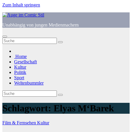
Zum Inhalt springen
Unabhängig von jungen Medienmachern
Home
Gesellschaft
Kultur
Politik
Sport
Weltenbummler
Schlagwort:
Elyas M‘Barek
Film & Fernsehen
Kultur