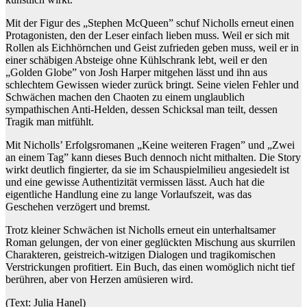
Mit der Figur des „Stephen McQueen” schuf Nicholls erneut einen
Protagonisten, den der Leser einfach lieben muss. Weil er sich mit
Rollen als Eichhörnchen und Geist zufrieden geben muss, weil er in
einer schäbigen Absteige ohne Kühlschrank lebt, weil er den
„Golden Globe” von Josh Harper mitgehen lässt und ihn aus
schlechtem Gewissen wieder zurück bringt. Seine vielen Fehler und
Schwächen machen den Chaoten zu einem unglaublich
sympathischen Anti-Helden, dessen Schicksal man teilt, dessen
Tragik man mitfühlt.
Mit Nicholls’ Erfolgsromanen „Keine weiteren Fragen” und „Zwei
an einem Tag” kann dieses Buch dennoch nicht mithalten. Die Story
wirkt deutlich fingierter, da sie im Schauspielmilieu angesiedelt ist
und eine gewisse Authentizität vermissen lässt. Auch hat die
eigentliche Handlung eine zu lange Vorlaufszeit, was das
Geschehen verzögert und bremst.
Trotz kleiner Schwächen ist Nicholls erneut ein unterhaltsamer
Roman gelungen, der von einer geglückten Mischung aus skurrilen
Charakteren, geistreich-witzigen Dialogen und tragikomischen
Verstrickungen profitiert. Ein Buch, das einen womöglich nicht tief
berühren, aber von Herzen amüsieren wird.
(Text: Julia Hanel)