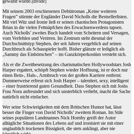
gewählt wurde.
[divide]
Mit seinem 2003 erschienenen Debütroman „Keine weiteren
Fragen” stürmte der Engländer David Nicholls die Bestsellerlisten.
Mit viel Witz und Ironie ließ er seinen chaotischen Protagonisten
Brian in die vielen Fettnäpfchen des Erwachsenwerdens tapsen.
Auch Nicholls’ zweites Buch handelt vom Scheitern und Versagen,
vom Verfehlen und Verirren. Im Zentrum steht diesmal der
Durchschnittstyp Stephen, der seit Jahren vergeblich auf seinen
Durchbruch als Schauspieler hofft. Bisher glänzte er lediglich als
„Sammy das Einhörnchen” – im Ganzkörperkostüm versteht sich.
Als er die Zweitbesetzung des charismatischen Hollywoodstars Josh
Harper ergattert, schöpft Stephen wieder Hoffnung, ist er doch nur
einen Bein-, Hals-, Armbruch von der großen Karriere entfernt.
Dummerweise erfreut sich Josh Harper – talentiert, sexy, intelligent
– einer frustrierend guten Gesundheit. Dass Stephen sich mit Joshs
Frau Nora anfreundet und sich unsterblich verliebt, macht die Sache
natürlich nicht einfacher.
Wer seine Schwierigkeiten mit dem Britischen Humor hat, lässt
besser die Finger von David Nicholls’ zweitem Roman. Im Stile
seines populären Landmannes Nick Hornby greift der Autor
alltägliche Situationen des Lebens auf und ironisiert sie mit einer
unglaublich trockenen Bissigkeit, die stets anklingt, aber nie
künstlich wirkt.