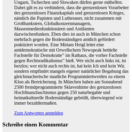
Ungarn, Tschechen und Slowaken dürfen gerne mithelfen.
Dabei gilt es zu verhindern, dass die grenzenlosen Vorarbeiter
des grenzenlosen Finanzkapitals und grenzenlosen Krieges,
nämlich die Papisten und Lutheraner, nicht zusammen mit
Großbankstern, Globalkonzernmanagern,
Massenmedienfunktionären und Antifanten
dazwischenfunken. Eben dies ist auch in München schon
mehrfach gegen die Bodenständigen amtlich gefördert
praktiziert worden. Eine Miriam Heigl leitet eine
antidemokratische mit Orwellschem Newspeak betitelte
Fachstelle für Demokratie” im Rathaus, die vorher Fachstelle
gegen Rechtsradikalismus” hieß. Wer nicht auch links ist, ist
herzlos; wer nicht auch rechts ist, hat kein Ich und kein Wir,
sondern empfindet mangels eigener natürlicher Begabung das
gleichmacherische staatliche Programmiertwerden zu einem
Klon als Bereicherung. In München haben am Sonnabend
2500 fremdprogrammierte Sklavenhirne des grenzenlosen
Hochfinanzfaschismus gegen 250 naturbegabte und
heimatkulturelle Bodenständige gebrüllt, überwiegend wie
immer bezahltermaßen.
Zum Antworten anmelden
Schreibe einen Kommentar