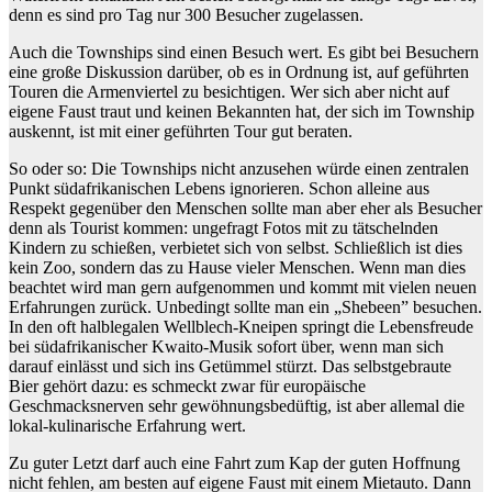
denn es sind pro Tag nur 300 Besucher zugelassen.
Auch die Townships sind einen Besuch wert. Es gibt bei Besuchern
eine große Diskussion darüber, ob es in Ordnung ist, auf geführten
Touren die Armenviertel zu besichtigen. Wer sich aber nicht auf
eigene Faust traut und keinen Bekannten hat, der sich im Township
auskennt, ist mit einer geführten Tour gut beraten.
So oder so: Die Townships nicht anzusehen würde einen zentralen
Punkt südafrikanischen Lebens ignorieren. Schon alleine aus
Respekt gegenüber den Menschen sollte man aber eher als Besucher
denn als Tourist kommen: ungefragt Fotos mit zu tätschelnden
Kindern zu schießen, verbietet sich von selbst. Schließlich ist dies
kein Zoo, sondern das zu Hause vieler Menschen. Wenn man dies
beachtet wird man gern aufgenommen und kommt mit vielen neuen
Erfahrungen zurück. Unbedingt sollte man ein „Shebeen” besuchen.
In den oft halblegalen Wellblech-Kneipen springt die Lebensfreude
bei südafrikanischer Kwaito-Musik sofort über, wenn man sich
darauf einlässt und sich ins Getümmel stürzt. Das selbstgebraute
Bier gehört dazu: es schmeckt zwar für europäische
Geschmacksnerven sehr gewöhnungsbedüftig, ist aber allemal die
lokal-kulinarische Erfahrung wert.
Zu guter Letzt darf auch eine Fahrt zum Kap der guten Hoffnung
nicht fehlen, am besten auf eigene Faust mit einem Mietauto. Dann