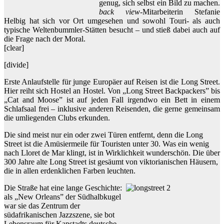
genug, sich selbst ein Bild zu machen.
back view
-Mitarbeiterin Stefanie
Helbig hat sich vor Ort umgesehen und sowohl Touri- als auch
typische Weltenbummler-Stätten besucht – und stieß dabei auch auf
die Frage nach der Moral.
[clear]
[divide]
Erste Anlaufstelle für junge Europäer auf Reisen ist die Long Street.
Hier reiht sich Hostel an Hostel. Von „Long Street Backpackers” bis
„Cat and Moose” ist auf jeden Fall irgendwo ein Bett in einem
Schlafsaal frei – inklusive anderen Reisenden, die gerne gemeinsam
die umliegenden Clubs erkunden.
Die sind meist nur ein oder zwei Türen entfernt, denn die Long
Street ist die Amüsiermeile für Touristen unter 30. Was ein wenig
nach Lloret de Mar klingt, ist in Wirklichkeit wunderschön. Die über
300 Jahre alte Long Street ist gesäumt von viktorianischen Häusern,
die in allen erdenklichen Farben leuchten.
Die Straße hat eine lange Geschichte:
als „New Orleans” der Südhalbkugel
war sie das Zentrum der
südafrikanischen Jazzszene, sie bot
Lebensraum für Kapstadts deutsche