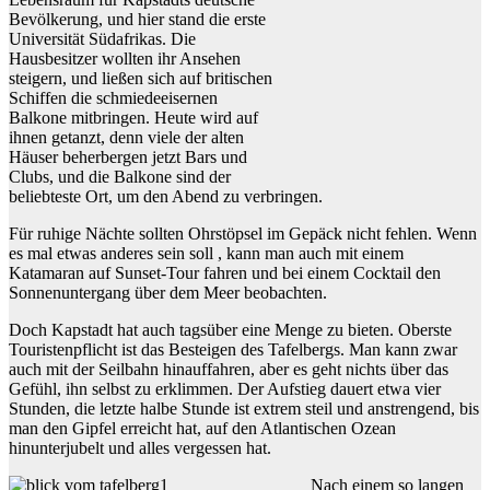
Bevölkerung, und hier stand die erste
Universität Südafrikas. Die
Hausbesitzer wollten ihr Ansehen
steigern, und ließen sich auf britischen
Schiffen die schmiedeeisernen
Balkone mitbringen. Heute wird auf
ihnen getanzt, denn viele der alten
Häuser beherbergen jetzt Bars und
Clubs, und die Balkone sind der
beliebteste Ort, um den Abend zu verbringen.
Für ruhige Nächte sollten Ohrstöpsel im Gepäck nicht fehlen. Wenn
es mal etwas anderes sein soll , kann man auch mit einem
Katamaran auf Sunset-Tour fahren und bei einem Cocktail den
Sonnenuntergang über dem Meer beobachten.
Doch Kapstadt hat auch tagsüber eine Menge zu bieten. Oberste
Touristenpflicht ist das Besteigen des Tafelbergs. Man kann zwar
auch mit der Seilbahn hinauffahren, aber es geht nichts über das
Gefühl, ihn selbst zu erklimmen. Der Aufstieg dauert etwa vier
Stunden, die letzte halbe Stunde ist extrem steil und anstrengend, bis
man den Gipfel erreicht hat, auf den Atlantischen Ozean
hinunterjubelt und alles vergessen hat.
Nach einem so langen