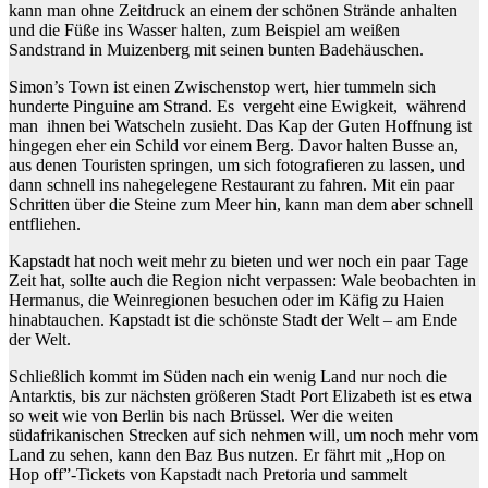
kann man ohne Zeitdruck an einem der schönen Strände anhalten
und die Füße ins Wasser halten, zum Beispiel am weißen
Sandstrand in Muizenberg mit seinen bunten Badehäuschen.
Simon’s Town ist einen Zwischenstop wert, hier tummeln sich
hunderte Pinguine am Strand. Es vergeht eine Ewigkeit, während
man ihnen bei Watscheln zusieht. Das Kap der Guten Hoffnung ist
hingegen eher ein Schild vor einem Berg. Davor halten Busse an,
aus denen Touristen springen, um sich fotografieren zu lassen, und
dann schnell ins nahegelegene Restaurant zu fahren. Mit ein paar
Schritten über die Steine zum Meer hin, kann man dem aber schnell
entfliehen.
Kapstadt hat noch weit mehr zu bieten und wer noch ein paar Tage
Zeit hat, sollte auch die Region nicht verpassen: Wale beobachten in
Hermanus, die Weinregionen besuchen oder im Käfig zu Haien
hinabtauchen. Kapstadt ist die schönste Stadt der Welt – am Ende
der Welt.
Schließlich kommt im Süden nach ein wenig Land nur noch die
Antarktis, bis zur nächsten größeren Stadt Port Elizabeth ist es etwa
so weit wie von Berlin bis nach Brüssel. Wer die weiten
südafrikanischen Strecken auf sich nehmen will, um noch mehr vom
Land zu sehen, kann den Baz Bus nutzen. Er fährt mit „Hop on
Hop off”-Tickets von Kapstadt nach Pretoria und sammelt