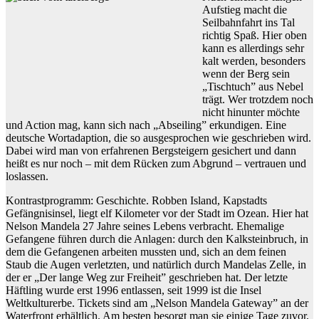
Aufstieg macht die
Seilbahnfahrt ins Tal
richtig Spaß. Hier oben
kann es allerdings sehr
kalt werden, besonders
wenn der Berg sein
„Tischtuch” aus Nebel
trägt. Wer trotzdem noch
nicht hinunter möchte
und Action mag, kann sich nach „Abseiling” erkundigen. Eine
deutsche Wortadaption, die so ausgesprochen wie geschrieben wird.
Dabei wird man von erfahrenen Bergsteigern gesichert und dann
heißt es nur noch – mit dem Rücken zum Abgrund – vertrauen und
loslassen.
Kontrastprogramm: Geschichte. Robben Island, Kapstadts
Gefängnisinsel, liegt elf Kilometer vor der Stadt im Ozean. Hier hat
Nelson Mandela 27 Jahre seines Lebens verbracht. Ehemalige
Gefangene führen durch die Anlagen: durch den Kalksteinbruch, in
dem die Gefangenen arbeiten mussten und, sich an dem feinen
Staub die Augen verletzten, und natürlich durch Mandelas Zelle, in
der er „Der lange Weg zur Freiheit” geschrieben hat. Der letzte
Häftling wurde erst 1996 entlassen, seit 1999 ist die Insel
Weltkulturerbe. Tickets sind am „Nelson Mandela Gateway” an der
Waterfront erhältlich. Am besten besorgt man sie einige Tage zuvor,