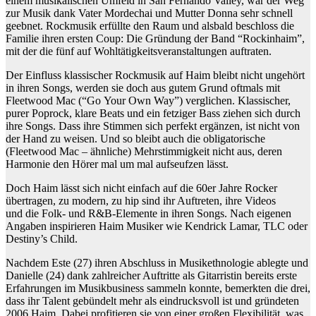
einem musikalischen Umfeld in San Fernando Valley, war der Weg
zur Musik dank Vater Mordechai und Mutter Donna sehr schnell
geebnet. Rockmusik erfüllte den Raum und alsbald beschloss die
Familie ihren ersten Coup: Die Gründung der Band “Rockinhaim”,
mit der die fünf auf Wohltätigkeitsveranstaltungen auftraten.
Der Einfluss klassischer Rockmusik auf Haim bleibt nicht ungehört
in ihren Songs, werden sie doch aus gutem Grund oftmals mit
Fleetwood Mac (“Go Your Own Way”) verglichen. Klassischer,
purer Poprock, klare Beats und ein fetziger Bass ziehen sich durch
ihre Songs. Dass ihre Stimmen sich perfekt ergänzen, ist nicht von
der Hand zu weisen. Und so bleibt auch die obligatorische
(Fleetwood Mac – ähnliche) Mehrstimmigkeit nicht aus, deren
Harmonie den Hörer mal um mal aufseufzen lässt.
Doch Haim lässt sich nicht einfach auf die 60er Jahre Rocker
übertragen, zu modern, zu hip sind ihr Auftreten, ihre Videos
und die Folk- und R&B-Elemente in ihren Songs. Nach eigenen
Angaben inspirieren Haim Musiker wie Kendrick Lamar, TLC oder
Destiny’s Child.
Nachdem Este (27) ihren Abschluss in Musikethnologie ablegte und
Danielle (24) dank zahlreicher Auftritte als Gitarristin bereits erste
Erfahrungen im Musikbusiness sammeln konnte, bemerkten die drei,
dass ihr Talent gebündelt mehr als eindrucksvoll ist und gründeten
2006 Haim. Dabei profitieren sie von einer großen Flexibilität, was