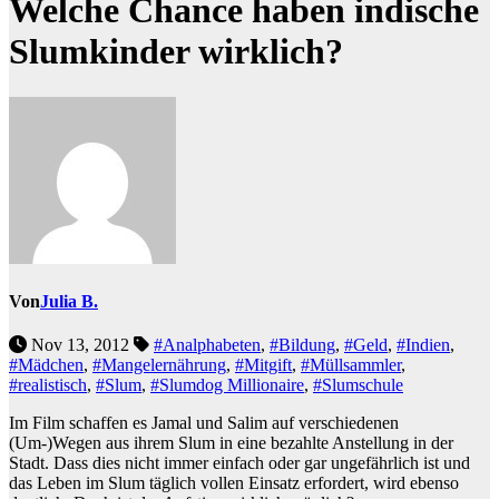
Welche Chance haben indische
Slumkinder wirklich?
Von
Julia B.
Nov 13, 2012
#Analphabeten
,
#Bildung
,
#Geld
,
#Indien
,
#Mädchen
,
#Mangelernährung
,
#Mitgift
,
#Müllsammler
,
#realistisch
,
#Slum
,
#Slumdog Millionaire
,
#Slumschule
Im Film schaffen es Jamal und Salim auf verschiedenen
(Um-)Wegen aus ihrem Slum in eine bezahlte Anstellung in der
Stadt. Dass dies nicht immer einfach oder gar ungefährlich ist und
das Leben im Slum täglich vollen Einsatz erfordert, wird ebenso