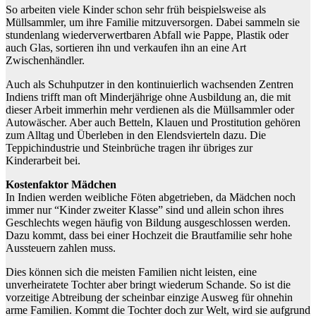
So arbeiten viele Kinder schon sehr früh beispielsweise als
Müllsammler, um ihre Familie mitzuversorgen. Dabei sammeln sie
stundenlang wiederverwertbaren Abfall wie Pappe, Plastik oder
auch Glas, sortieren ihn und verkaufen ihn an eine Art
Zwischenhändler.
Auch als Schuhputzer in den kontinuierlich wachsenden Zentren
Indiens trifft man oft Minderjährige ohne Ausbildung an, die mit
dieser Arbeit immerhin mehr verdienen als die Müllsammler oder
Autowäscher. Aber auch Betteln, Klauen und Prostitution gehören
zum Alltag und Überleben in den Elendsvierteln dazu. Die
Teppichindustrie und Steinbrüche tragen ihr übriges zur
Kinderarbeit bei.
Kostenfaktor Mädchen
In Indien werden weibliche Föten abgetrieben, da Mädchen noch
immer nur “Kinder zweiter Klasse” sind und allein schon ihres
Geschlechts wegen häufig von Bildung ausgeschlossen werden.
Dazu kommt, dass bei einer Hochzeit die Brautfamilie sehr hohe
Aussteuern zahlen muss.
Dies können sich die meisten Familien nicht leisten, eine
unverheiratete Tochter aber bringt wiederum Schande. So ist die
vorzeitige Abtreibung der scheinbar einzige Ausweg für ohnehin
arme Familien. Kommt die Tochter doch zur Welt, wird sie aufgrund