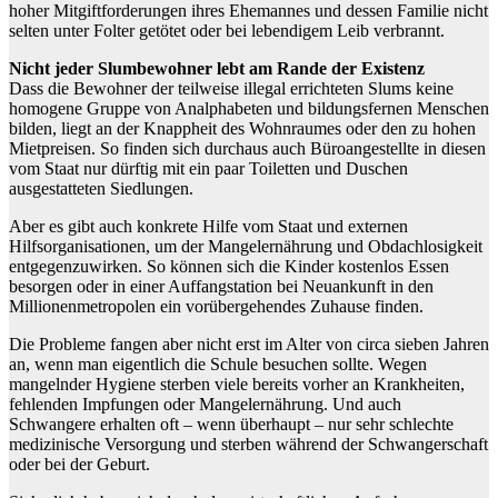
hoher Mitgiftforderungen ihres Ehemannes und dessen Familie nicht
selten unter Folter getötet oder bei lebendigem Leib verbrannt.
Nicht jeder Slumbewohner lebt am Rande der Existenz
Dass die Bewohner der teilweise illegal errichteten Slums keine
homogene Gruppe von Analphabeten und bildungsfernen Menschen
bilden, liegt an der Knappheit des Wohnraumes oder den zu hohen
Mietpreisen. So finden sich durchaus auch Büroangestellte in diesen
vom Staat nur dürftig mit ein paar Toiletten und Duschen
ausgestatteten Siedlungen.
Aber es gibt auch konkrete Hilfe vom Staat und externen
Hilfsorganisationen, um der Mangelernährung und Obdachlosigkeit
entgegenzuwirken. So können sich die Kinder kostenlos Essen
besorgen oder in einer Auffangstation bei Neuankunft in den
Millionenmetropolen ein vorübergehendes Zuhause finden.
Die Probleme fangen aber nicht erst im Alter von circa sieben Jahren
an, wenn man eigentlich die Schule besuchen sollte. Wegen
mangelnder Hygiene sterben viele bereits vorher an Krankheiten,
fehlenden Impfungen oder Mangelernährung. Und auch
Schwangere erhalten oft – wenn überhaupt – nur sehr schlechte
medizinische Versorgung und sterben während der Schwangerschaft
oder bei der Geburt.