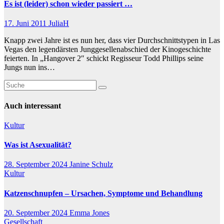
Es ist (leider) schon wieder passiert …
17. Juni 2011
JuliaH
Knapp zwei Jahre ist es nun her, dass vier Durchschnittstypen in Las
Vegas den legendärsten Junggesellenabschied der Kinogeschichte
feierten. In „Hangover 2″ schickt Regisseur Todd Phillips seine
Jungs nun ins…
Auch interessant
Kultur
Was ist Asexualität?
28. September 2024
Janine Schulz
Kultur
Katzenschnupfen – Ursachen, Symptome und Behandlung
20. September 2024
Emma Jones
Gesellschaft