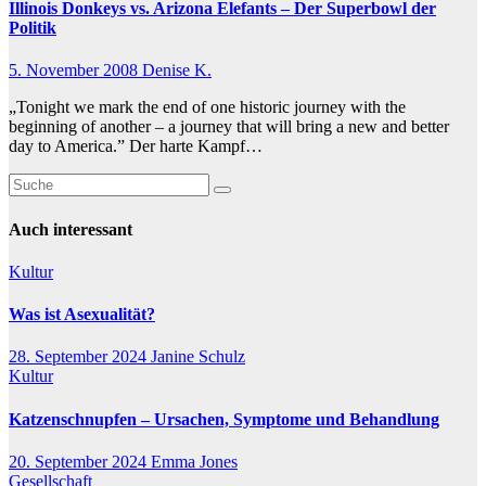
Illinois Donkeys vs. Arizona Elefants – Der Superbowl der
Politik
5. November 2008
Denise K.
„Tonight we mark the end of one historic journey with the
beginning of another – a journey that will bring a new and better
day to America.” Der harte Kampf…
Auch interessant
Kultur
Was ist Asexualität?
28. September 2024
Janine Schulz
Kultur
Katzenschnupfen – Ursachen, Symptome und Behandlung
20. September 2024
Emma Jones
Gesellschaft