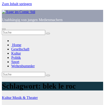
Zum Inhalt springen
Unabhängig von jungen Medienmachern
Home
Gesellschaft
Kultur
Politik
Sport
Weltenbummler
Schlagwort:
blek le roc
Kultur
Musik & Theater