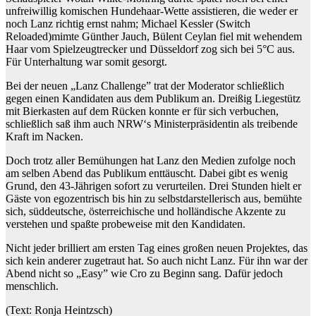
unfreiwillig komischen Hundehaar-Wette assistieren, die weder er
noch Lanz richtig ernst nahm; Michael Kessler (Switch
Reloaded)mimte Günther Jauch, Bülent Ceylan fiel mit wehendem
Haar vom Spielzeugtrecker und Düsseldorf zog sich bei 5°C aus.
Für Unterhaltung war somit gesorgt.
Bei der neuen „Lanz Challenge” trat der Moderator schließlich
gegen einen Kandidaten aus dem Publikum an. Dreißig Liegestütz
mit Bierkasten auf dem Rücken konnte er für sich verbuchen,
schließlich saß ihm auch NRW‘s Ministerpräsidentin als treibende
Kraft im Nacken.
Doch trotz aller Bemühungen hat Lanz den Medien zufolge noch
am selben Abend das Publikum enttäuscht. Dabei gibt es wenig
Grund, den 43-Jährigen sofort zu verurteilen. Drei Stunden hielt er
Gäste von egozentrisch bis hin zu selbstdarstellerisch aus, bemühte
sich, süddeutsche, österreichische und holländische Akzente zu
verstehen und spaßte probeweise mit den Kandidaten.
Nicht jeder brilliert am ersten Tag eines großen neuen Projektes, das
sich kein anderer zugetraut hat. So auch nicht Lanz. Für ihn war der
Abend nicht so „Easy” wie Cro zu Beginn sang. Dafür jedoch
menschlich.
(Text: Ronja Heintzsch)