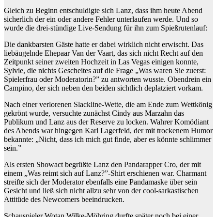
Gleich zu Beginn entschuldigte sich Lanz, dass ihm heute Abend
sicherlich der ein oder andere Fehler unterlaufen werde. Und so
wurde die drei-stündige Live-Sendung für ihn zum Spießrutenlauf:
Die dankbarsten Gäste hatte er dabei wirklich nicht erwischt. Das
liebäugelnde Ehepaar Van der Vaart, das sich nicht Recht auf den
Zeitpunkt seiner zweiten Hochzeit in Las Vegas einigen konnte,
Sylvie, die nichts Gescheites auf die Frage „Was waren Sie zuerst:
Spielerfrau oder Moderatorin?” zu antworten wusste. Obendrein ein
Campino, der sich neben den beiden sichtlich deplatziert vorkam.
Nach einer verlorenen Slackline-Wette, die am Ende zum Wettkönig
gekrönt wurde, versuchte zunächst Cindy aus Marzahn das
Publikum und Lanz aus der Reserve zu locken. Wahrer Komödiant
des Abends war hingegen Karl Lagerfeld, der mit trockenem Humor
bekannte: „Nicht, dass ich mich gut finde, aber es könnte schlimmer
sein.”
Als ersten Showact begrüßte Lanz den Pandarapper Cro, der mit
einem „Was reimt sich auf Lanz?”-Shirt erschienen war. Charmant
streifte sich der Moderator ebenfalls eine Pandamaske über sein
Gesicht und ließ sich nicht allzu sehr von der cool-sarkastischen
Attitüde des Newcomers beeindrucken.
Schauspieler Wotan Wilke-Möhring durfte später noch bei einer