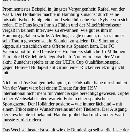
Prominentestes Beispiel in jüngster Vergangenheit: Rafael van der
Vaart. Der Holländer machte in Hamburg zunächst durch seine
fußballerischen Fähigkeiten und seine hübsche Frau Sylvie von sich
reden. Die Fans lagen ihm zu Füßen und der Mittelfeldregisseur
vergaß in keinem Interview zu erwähnen, wie gut es ihm in
Hamburg gefallen würde. Allerdings sagte er auch, dass es immer
sein Traum gewesen sei, in Spanien zu spielen. Die Stimmung
kippte, als tatsächlich eine Offerte aus Spanien kam. Der FC
Valencia bot für die Dienste des Holländers stattliche 15 Millionen
Euro, der HSV lehnte kategorisch ab. Nun wurde van der Vaart
aktiv. Zunächst spielte er im der UEFA Cup Qualifikationsspiel
gegen Honved Budapest auf Grund einer Rückenverletzung nicht
mit.
Nicht nur böse Zungen behaupten, der Fußballer habe nur simuliert.
Van der Vaart wäre bei einem Einsatz für den HSV
international nicht mehr für Valencia spielberechtigt gewesen. Gipfel
seiner Wechselabsichten war ein Foto in einer spanischen
Sportgazette. Der Holländer posierte – wie immer lächelnd – mit
einem Trikot seines Wunschvereins auf der Titelseite. Der Ausgang
der Geschichte ist bekannt. Hamburg blieb hart und van der Vaart
musste zurückrudern.
Das Wechseltheater ist so alt wie die Bundesliga selbst, die Liste der