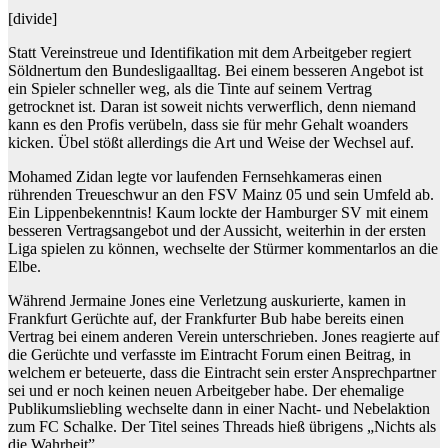
[divide]
Statt Vereinstreue und Identifikation mit dem Arbeitgeber regiert
Söldnertum den Bundesligaalltag. Bei einem besseren Angebot ist
ein Spieler schneller weg, als die Tinte auf seinem Vertrag
getrocknet ist. Daran ist soweit nichts verwerflich, denn niemand
kann es den Profis verübeln, dass sie für mehr Gehalt woanders
kicken. Übel stößt allerdings die Art und Weise der Wechsel auf.
Mohamed Zidan legte vor laufenden Fernsehkameras einen
rührenden Treueschwur an den FSV Mainz 05 und sein Umfeld ab.
Ein Lippenbekenntnis! Kaum lockte der Hamburger SV mit einem
besseren Vertragsangebot und der Aussicht, weiterhin in der ersten
Liga spielen zu können, wechselte der Stürmer kommentarlos an die
Elbe.
Während Jermaine Jones eine Verletzung auskurierte, kamen in
Frankfurt Gerüchte auf, der Frankfurter Bub habe bereits einen
Vertrag bei einem anderen Verein unterschrieben. Jones reagierte auf
die Gerüchte und verfasste im Eintracht Forum einen Beitrag, in
welchem er beteuerte, dass die Eintracht sein erster Ansprechpartner
sei und er noch keinen neuen Arbeitgeber habe. Der ehemalige
Publikumsliebling wechselte dann in einer Nacht- und Nebelaktion
zum FC Schalke. Der Titel seines Threads hieß übrigens „Nichts als
die Wahrheit”.