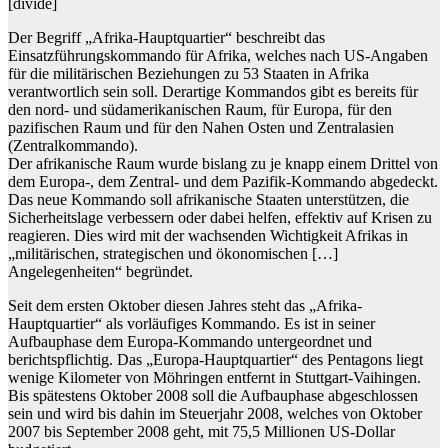
[divide]
Der Begriff „Afrika-Hauptquartier“ beschreibt das
Einsatzführungskommando für Afrika, welches nach US-Angaben
für die militärischen Beziehungen zu 53 Staaten in Afrika
verantwortlich sein soll. Derartige Kommandos gibt es bereits für
den nord- und südamerikanischen Raum, für Europa, für den
pazifischen Raum und für den Nahen Osten und Zentralasien
(Zentralkommando).
Der afrikanische Raum wurde bislang zu je knapp einem Drittel von
dem Europa-, dem Zentral- und dem Pazifik-Kommando abgedeckt.
Das neue Kommando soll afrikanische Staaten unterstützen, die
Sicherheitslage verbessern oder dabei helfen, effektiv auf Krisen zu
reagieren. Dies wird mit der wachsenden Wichtigkeit Afrikas in
„militärischen, strategischen und ökonomischen […]
Angelegenheiten“ begründet.
Seit dem ersten Oktober diesen Jahres steht das „Afrika-
Hauptquartier“ als vorläufiges Kommando. Es ist in seiner
Aufbauphase dem Europa-Kommando untergeordnet und
berichtspflichtig. Das „Europa-Hauptquartier“ des Pentagons liegt
wenige Kilometer von Möhringen entfernt in Stuttgart-Vaihingen.
Bis spätestens Oktober 2008 soll die Aufbauphase abgeschlossen
sein und wird bis dahin im Steuerjahr 2008, welches von Oktober
2007 bis September 2008 geht, mit 75,5 Millionen US-Dollar