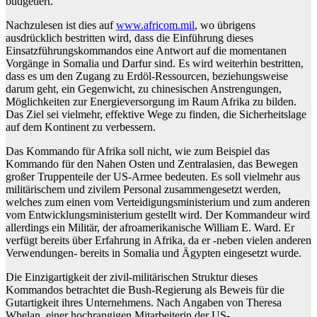
budgetiert.
Nachzulesen ist dies auf
www.africom.mil
, wo übrigens
ausdrücklich bestritten wird, dass die Einführung dieses
Einsatzführungskommandos eine Antwort auf die momentanen
Vorgänge in Somalia und Darfur sind. Es wird weiterhin bestritten,
dass es um den Zugang zu Erdöl-Ressourcen, beziehungsweise
darum geht, ein Gegenwicht, zu chinesischen Anstrengungen,
Möglichkeiten zur Energieversorgung im Raum Afrika zu bilden.
Das Ziel sei vielmehr, effektive Wege zu finden, die Sicherheitslage
auf dem Kontinent zu verbessern.
Das Kommando für Afrika soll nicht, wie zum Beispiel das
Kommando für den Nahen Osten und Zentralasien, das Bewegen
großer Truppenteile der US-Armee bedeuten. Es soll vielmehr aus
militärischem und zivilem Personal zusammengesetzt werden,
welches zum einen vom Verteidigungsministerium und zum anderen
vom Entwicklungsministerium gestellt wird. Der Kommandeur wird
allerdings ein Militär, der afroamerikanische William E. Ward. Er
verfügt bereits über Erfahrung in Afrika, da er -neben vielen anderen
Verwendungen- bereits in Somalia und Ägypten eingesetzt wurde.
Die Einzigartigkeit der zivil-militärischen Struktur dieses
Kommandos betrachtet die Bush-Regierung als Beweis für die
Gutartigkeit ihres Unternehmens. Nach Angaben von Theresa
Whelan, einer hochrangigen Mitarbeiterin der US-