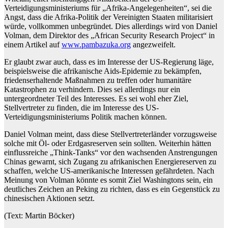
Verteidigungsministeriums für „Afrika-Angelegenheiten“, sei die
Angst, dass die Afrika-Politik der Vereinigten Staaten militarisiert
würde, vollkommen unbegründet. Dies allerdings wird von Daniel
Volman, dem Direktor des „African Security Research Project“ in
einem Artikel auf
www.pambazuka.org
angezweifelt.
Er glaubt zwar auch, dass es im Interesse der US-Regierung läge,
beispielsweise die afrikanische Aids-Epidemie zu bekämpfen,
friedenserhaltende Maßnahmen zu treffen oder humanitäre
Katastrophen zu verhindern. Dies sei allerdings nur ein
untergeordneter Teil des Interesses. Es sei wohl eher Ziel,
Stellvertreter zu finden, die im Interesse des US-
Verteidigungsministeriums Politik machen können.
Daniel Volman meint, dass diese Stellvertreterländer vorzugsweise
solche mit Öl- oder Erdgasreserven sein sollten. Weiterhin hätten
einflussreiche „Think-Tanks“ vor den wachsenden Anstrengungen
Chinas gewarnt, sich Zugang zu afrikanischen Energiereserven zu
schaffen, welche US-amerikanische Interessen gefährdeten. Nach
Meinung von Volman könnte es somit Ziel Washingtons sein, ein
deutliches Zeichen an Peking zu richten, dass es ein Gegenstück zu
chinesischen Aktionen setzt.
(Text: Martin Böcker)