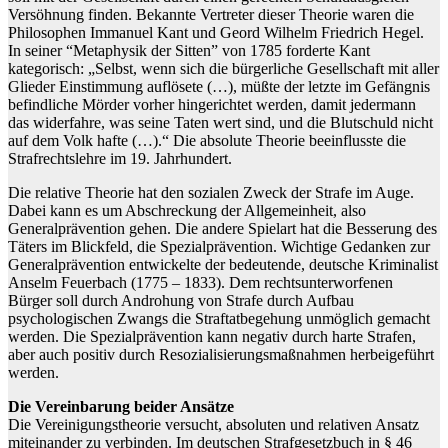
Versöhnung finden. Bekannte Vertreter dieser Theorie waren die
Philosophen Immanuel Kant und Geord Wilhelm Friedrich Hegel.
In seiner “Metaphysik der Sitten” von 1785 forderte Kant
kategorisch: „Selbst, wenn sich die bürgerliche Gesellschaft mit aller
Glieder Einstimmung auflösete (…), müßte der letzte im Gefängnis
befindliche Mörder vorher hingerichtet werden, damit jedermann
das widerfahre, was seine Taten wert sind, und die Blutschuld nicht
auf dem Volk hafte (…).“ Die absolute Theorie beeinflusste die
Strafrechtslehre im 19. Jahrhundert.
Die relative Theorie hat den sozialen Zweck der Strafe im Auge.
Dabei kann es um Abschreckung der Allgemeinheit, also
Generalprävention gehen. Die andere Spielart hat die Besserung des
Täters im Blickfeld, die Spezialprävention. Wichtige Gedanken zur
Generalprävention entwickelte der bedeutende, deutsche Kriminalist
Anselm Feuerbach (1775 – 1833). Dem rechtsunterworfenen
Bürger soll durch Androhung von Strafe durch Aufbau
psychologischen Zwangs die Straftatbegehung unmöglich gemacht
werden. Die Spezialprävention kann negativ durch harte Strafen,
aber auch positiv durch Resozialisierungsmaßnahmen herbeigeführt
werden.
Die Vereinbarung beider Ansätze
Die Vereinigungstheorie versucht, absoluten und relativen Ansatz
miteinander zu verbinden. Im deutschen Strafgesetzbuch in § 46