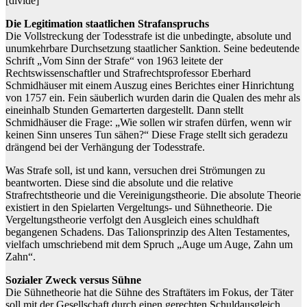
[divide]
Die Legitimation staatlichen Strafanspruchs
Die Vollstreckung der Todesstrafe ist die unbedingte, absolute und
unumkehrbare Durchsetzung staatlicher Sanktion. Seine bedeutende
Schrift „Vom Sinn der Strafe“ von 1963 leitete der
Rechtswissenschaftler und Strafrechtsprofessor Eberhard
Schmidhäuser mit einem Auszug eines Berichtes einer Hinrichtung
von 1757 ein. Fein säuberlich wurden darin die Qualen des mehr als
eineinhalb Stunden Gemarterten dargestellt. Dann stellt
Schmidhäuser die Frage: „Wie sollen wir strafen dürfen, wenn wir
keinen Sinn unseres Tun sähen?“ Diese Frage stellt sich geradezu
drängend bei der Verhängung der Todesstrafe.
Was Strafe soll, ist und kann, versuchen drei Strömungen zu
beantworten. Diese sind die absolute und die relative
Strafrechtstheorie und die Vereinigungstheorie. Die absolute Theorie
existiert in den Spielarten Vergeltungs- und Sühnetheorie. Die
Vergeltungstheorie verfolgt den Ausgleich eines schuldhaft
begangenen Schadens. Das Talionsprinzip des Alten Testamentes,
vielfach umschriebend mit dem Spruch „Auge um Auge, Zahn um
Zahn“.
Sozialer Zweck versus Sühne
Die Sühnetheorie hat die Sühne des Straftäters im Fokus, der Täter
soll mit der Gesellschaft durch einen gerechten Schuldausgleich