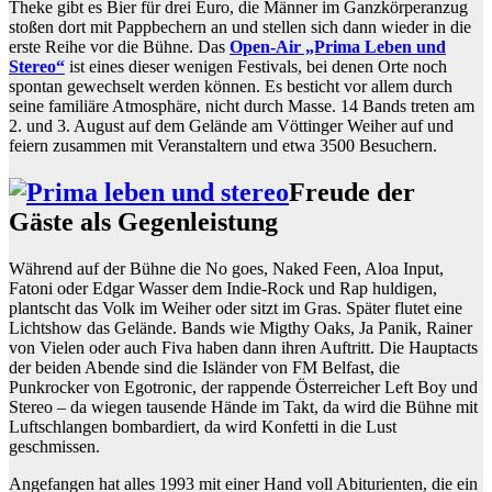
Theke gibt es Bier für drei Euro, die Männer im Ganzkörperanzug
stoßen dort mit Pappbechern an und stellen sich dann wieder in die
erste Reihe vor die Bühne. Das
Open-Air „Prima Leben und
Stereo“
ist eines dieser wenigen Festivals, bei denen Orte noch
spontan gewechselt werden können. Es besticht vor allem durch
seine familiäre Atmosphäre, nicht durch Masse. 14 Bands treten am
2. und 3. August auf dem Gelände am Vöttinger Weiher auf und
feiern zusammen mit Veranstaltern und etwa 3500 Besuchern.
Freude der
Gäste als Gegenleistung
Während auf der Bühne die No goes, Naked Feen, Aloa Input,
Fatoni oder Edgar Wasser dem Indie-Rock und Rap huldigen,
plantscht das Volk im Weiher oder sitzt im Gras. Später flutet eine
Lichtshow das Gelände. Bands wie Migthy Oaks, Ja Panik, Rainer
von Vielen oder auch Fiva haben dann ihren Auftritt. Die Hauptacts
der beiden Abende sind die Isländer von FM Belfast, die
Punkrocker von Egotronic, der rappende Österreicher Left Boy und
Stereo – da wiegen tausende Hände im Takt, da wird die Bühne mit
Luftschlangen bombardiert, da wird Konfetti in die Lust
geschmissen.
Angefangen hat alles 1993 mit einer Hand voll Abiturienten, die ein