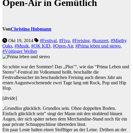
Open-Air in Gemütlich
Von
Christina Hubmann
Okt 19, 2014
#Festival
,
#Fiva
,
#Freising
,
#konzert
,
#Migthy
Oaks
,
#Musik
,
#OK KID
,
#Open-Air
,
#Prima leben und stereo
,
#Vöttinger Weiher
So schön war der Sommer! Das „Plus’“, wie das “Prima Leben und
Stereo”-Festival im Volksmund heißt, beschallte die
Festivalbesucher im beschaulichen Freising auch dieses Jahr am
ersten Augustwochenende zwei Tage lang mit Rock, Pop und Hip
Hop.
[divide]
„Grundlos glücklich. Grundlos sein. Ohne doppelten Boden.
Einfach glücklich sein“ singt der Mann mit den strahlend blauen
Augen, der sich später neben dem Merchandise-Stand noch für ein
paar private Schnappschüsse überreden lässt.
Ein paar Leute halten einen Stofftiger an der Leine. Drüben an der