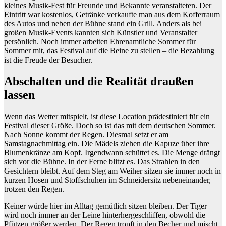
kleines Musik-Fest für Freunde und Bekannte veranstalteten. Der
Eintritt war kostenlos, Getränke verkaufte man aus dem Kofferraum
des Autos und neben der Bühne stand ein Grill. Anders als bei
großen Musik-Events kannten sich Künstler und Veranstalter
persönlich. Noch immer arbeiten Ehrenamtliche Sommer für
Sommer mit, das Festival auf die Beine zu stellen – die Bezahlung
ist die Freude der Besucher.
Abschalten und die Realität draußen
lassen
Wenn das Wetter mitspielt, ist diese Location prädestiniert für ein
Festival dieser Größe. Doch so ist das mit dem deutschen Sommer.
Nach Sonne kommt der Regen. Diesmal setzt er am
Samstagnachmittag ein. Die Mädels ziehen die Kapuze über ihre
Blumenkränze am Kopf. Irgendwann schüttet es. Die Menge drängt
sich vor die Bühne. In der Ferne blitzt es. Das Strahlen in den
Gesichtern bleibt. Auf dem Steg am Weiher sitzen sie immer noch in
kurzen Hosen und Stoffschuhen im Schneidersitz nebeneinander,
trotzen den Regen.
Keiner würde hier im Alltag gemütlich sitzen bleiben. Der Tiger
wird noch immer an der Leine hinterhergeschliffen, obwohl die
Pfützen größer werden. Der Regen tropft in den Becher und mischt