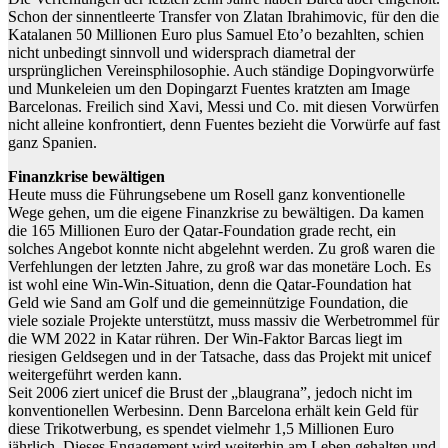
Schon der sinnentleerte Transfer von Zlatan Ibrahimovic, für den die
Katalanen 50 Millionen Euro plus Samuel Eto’o bezahlten, schien
nicht unbedingt sinnvoll und widersprach diametral der
ursprünglichen Vereinsphilosophie. Auch ständige Dopingvorwürfe
und Munkeleien um den Dopingarzt Fuentes kratzten am Image
Barcelonas. Freilich sind Xavi, Messi und Co. mit diesen Vorwürfen
nicht alleine konfrontiert, denn Fuentes bezieht die Vorwürfe auf fast
ganz Spanien.
Finanzkrise bewältigen
Heute muss die Führungsebene um Rosell ganz konventionelle
Wege gehen, um die eigene Finanzkrise zu bewältigen. Da kamen
die 165 Millionen Euro der Qatar-Foundation grade recht, ein
solches Angebot konnte nicht abgelehnt werden. Zu groß waren die
Verfehlungen der letzten Jahre, zu groß war das monetäre Loch. Es
ist wohl eine Win-Win-Situation, denn die Qatar-Foundation hat
Geld wie Sand am Golf und die gemeinnützige Foundation, die
viele soziale Projekte unterstützt, muss massiv die Werbetrommel für
die WM 2022 in Katar rühren. Der Win-Faktor Barcas liegt im
riesigen Geldsegen und in der Tatsache, dass das Projekt mit unicef
weitergeführt werden kann.
Seit 2006 ziert unicef die Brust der „blaugrana”, jedoch nicht im
konventionellen Werbesinn. Denn Barcelona erhält kein Geld für
diese Trikotwerbung, es spendet vielmehr 1,5 Millionen Euro
jährlich. Dieses Engagement wird weiterhin am Leben gehalten und