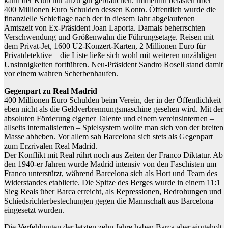
kann der Klub nur allzu gut gebrauchen. Immerhin belasten über
400 Millionen Euro Schulden dessen Konto. Öffentlich wurde die
finanzielle Schieflage nach der in diesem Jahr abgelaufenen
Amtszeit von Ex-Präsident Joan Laporta. Damals beherrschten
Verschwendung und Größenwahn die Führungsetage. Reisen mit
dem Privat-Jet, 1600 U2-Konzert-Karten, 2 Millionen Euro für
Privatdetektive – die Liste ließe sich wohl mit weiteren unzähligen
Unsinnigkeiten fortführen. Neu-Präsident Sandro Rosell stand damit
vor einem wahren Scherbenhaufen.
Gegenpart zu Real Madrid
400 Millionen Euro Schulden beim Verein, der in der Öffentlichkeit
eben nicht als die Geldverbrennungsmaschine gesehen wird. Mit der
absoluten Förderung eigener Talente und einem vereinsinternen –
allseits internalisierten – Spielsystem wollte man sich von der breiten
Masse abheben. Vor allem sah Barcelona sich stets als Gegenpart
zum Erzrivalen Real Madrid.
Der Konflikt mit Real rührt noch aus Zeiten der Franco Diktatur. Ab
den 1940-er Jahren wurde Madrid intensiv von den Faschisten um
Franco unterstützt, während Barcelona sich als Hort und Team des
Widerstandes etablierte. Die Spitze des Berges wurde in einem 11:1
Sieg Reals über Barca erreicht, als Repressionen, Bedrohungen und
Schiedsrichterbestechungen gegen die Mannschaft aus Barcelona
eingesetzt wurden.
Die Verfehlungen der letzten zehn Jahre haben Barca aber eingeholt.