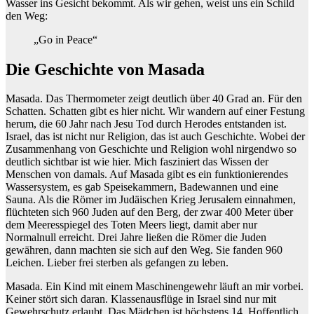
Wasser ins Gesicht bekommt. Als wir gehen, weist uns ein Schild
den Weg:
„Go in Peace“
Die Geschichte von Masada
Masada. Das Thermometer zeigt deutlich über 40 Grad an. Für den
Schatten. Schatten gibt es hier nicht. Wir wandern auf einer Festung
herum, die 60 Jahr nach Jesu Tod durch Herodes entstanden ist.
Israel, das ist nicht nur Religion, das ist auch Geschichte. Wobei der
Zusammenhang von Geschichte und Religion wohl nirgendwo so
deutlich sichtbar ist wie hier. Mich fasziniert das Wissen der
Menschen von damals. Auf Masada gibt es ein funktionierendes
Wassersystem, es gab Speisekammern, Badewannen und eine
Sauna. Als die Römer im Judäischen Krieg Jerusalem einnahmen,
flüchteten sich 960 Juden auf den Berg, der zwar 400 Meter über
dem Meeresspiegel des Toten Meers liegt, damit aber nur
Normalnull erreicht. Drei Jahre ließen die Römer die Juden
gewähren, dann machten sie sich auf den Weg. Sie fanden 960
Leichen. Lieber frei sterben als gefangen zu leben.
Masada. Ein Kind mit einem Maschinengewehr läuft an mir vorbei.
Keiner stört sich daran. Klassenausflüge in Israel sind nur mit
Gewehrschutz erlaubt. Das Mädchen ist höchstens 14. Hoffentlich,