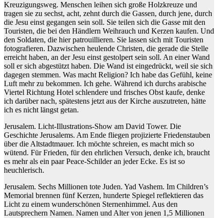
Kreuzigungsweg. Menschen leihen sich große Holzkreuze und
tragen sie zu sechst, acht, zehnt durch die Gassen, durch jene, durch
die Jesu einst gegangen sein soll. Sie teilen sich die Gasse mit den
Touristen, die bei den Händlern Weihrauch und Kerzen kaufen. Und
den Soldaten, die hier patrouillieren. Sie lassen sich mit Touristen
fotografieren. Dazwischen heulende Christen, die gerade die Stelle
erreicht haben, an der Jesu einst gestolpert sein soll. An einer Wand
soll er sich abgestützt haben. Die Wand ist eingedrückt, weil sie sich
dagegen stemmen. Was macht Religion? Ich habe das Gefühl, keine
Luft mehr zu bekommen. Ich gehe. Während ich durchs arabische
Viertel Richtung Hotel schlendere und frisches Obst kaufe, denke
ich darüber nach, spätestens jetzt aus der Kirche auszutreten, hätte
ich es nicht längst getan.
Jerusalem. Licht-Illustrations-Show am David Tower. Die
Geschichte Jerusalems. Am Ende fliegen projizierte Friedenstauben
über die Altstadtmauer. Ich möchte schreien, es macht mich so
wütend. Für Frieden, für den ehrlichen Versuch, denke ich, braucht
es mehr als ein paar Peace-Schilder an jeder Ecke. Es ist so
heuchlerisch.
Jerusalem. Sechs Millionen tote Juden. Yad Vashem. Im Children’s
Memorial brennen fünf Kerzen, hunderte Spiegel reflektieren das
Licht zu einem wunderschönen Sternenhimmel. Aus den
Lautsprechern Namen. Namen und Alter von jenen 1,5 Millionen