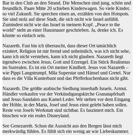
Bar in den Club an den Strand. Die Menschen sind jung, schön und
freundlich. Paare Mitte 20 schieben Kinderwagen. So viele Kinder,
so viel Zukunft. Sie sprechen einen an, erzählen von den Hotspots.
Sie sind stolz auf diese Stadt, die sich nicht wie Israel anfühlt.
Zumindest nicht wie das Israel in meinem Kopf. „Peace to the
world“ steht an einer Hausmauer geschrieben. Ja, denke ich. Es
könnte so einfach sein.
Nazareth. Fast bin ich überrascht, dass dieser Ort tatsächlich
existiert. Religion ist mir fremd und unheimlich, was ich nicht sehe,
kann ich nicht verstehen, kann ich nicht glauben. Nazareth liegt
irgendwo zwischen Jesus, Gott und Erzengel. Ein Stück Realismus
im Surrealen. Es ist ein Ort meiner Kindheit. Jesus von Nazareth –
wie Pippi Langstrumpf, Mila Superstar und Hänsel und Gretel. Nur
dass es die Villa Kunterbunt und das Pfefferkuchenhaus nicht gibt.
Nazareth. Die größte arabische Siedlung innerhalb Israels. Armut.
Händler verkaufen vor der Verkündigungskirche Granatapfelsaft
und Jesus-Sandalen aus Kamel-Leder. Wir stehen vor dem Eingang
der Höhle, in der Maria, Josef und Jesus einst gelebt haben sollen.
Reste von Josefs Werkstatt sind sichtbar. Es fasziniert mich. Ein
bisschen wie ein reales Disneyland.
See Genezareth. Schon die Aussicht aus den Bergen lässt mich
merkwürdig fühlen. Es fühlt sich ein wenig an wie Liebeskummer.