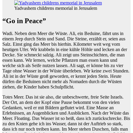
Yadvashem childrens memorial in Jerusalem
“Go in Peace”
Wadi. Neben dem Meer die Wüste. Ali, ein Beduine, fährt uns in
einem Jeep durch Stein und Sand. Die Steine, erzählt er, seien aus
Salz. Einst ging das Meer bis hierhin. Kilometer weit weg vom
heutigen Ufer. Wir krabbeln in eine kühle Höhle und lecken an der
Decke. Sie schmeckt salzig. Ali zeigt uns Steinschichten, die man
essen kann. Wir lernen, welche Pflanzen man essen kann und
welche sich als Seife nutzen lassen. Ali sagt, er könne bis zu vier
Tage ohne Wasser in der Wüste überleben. Wir keine zwei Stunden.
Ali ist in der Wüste groß geworden, er kennt jeden Stein. Heute
dürfen die Beduinen nicht mehr als Nomaden durch die Wüsten
ziehen, die Kinder haben Schulpflicht.
Totes Meer. Das ist sie also, die unbeschwerte, freie Seite Israels.
Der Ort, an dem der Kopf eine Pause bekommt von den vielen
Gedanken, weil er mit Bildern geflutet wird. Eine Masse an
Erlebnissen, an Augenblicken und Ausblicken. Nach der Wüste das
Meer. Floating. Das Wasser ist so heiß, dass ich zurückschrecke. Bis
zu den Knien gehe ich ins Wasser, dann ist der Auftrieb so stark,
dass ich nur noch treiben kann. Im Meer stehen Duschen, falls man