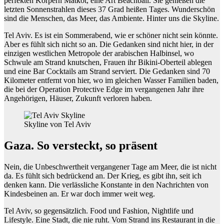
perfekten Körpern Matkot, eine Art Beachball. Sie genießen die
letzten Sonnenstrahlen dieses 37 Grad heißen Tages. Wunderschön
sind die Menschen, das Meer, das Ambiente. Hinter uns die Skyline.
Tel Aviv. Es ist ein Sommerabend, wie er schöner nicht sein könnte.
Aber es fühlt sich nicht so an. Die Gedanken sind nicht hier, in der
einzigen westlichen Metropole der arabischen Halbinsel, wo
Schwule am Strand knutschen, Frauen ihr Bikini-Oberteil ablegen
und eine Bar Cocktails am Strand serviert. Die Gedanken sind 70
Kilometer entfernt von hier, wo im gleichen Wasser Familien baden,
die bei der Operation Protective Edge im vergangenen Jahr ihre
Angehörigen, Häuser, Zukunft verloren haben.
Skyline von Tel Aviv
Gaza. So versteckt, so präsent
Nein, die Unbeschwertheit vergangener Tage am Meer, die ist nicht
da. Es fühlt sich bedrückend an. Der Krieg, es gibt ihn, seit ich
denken kann. Die verlässliche Konstante in den Nachrichten von
Kindesbeinen an. Er war doch immer weit weg.
Tel Aviv, so gegensätzlich. Food und Fashion, Nightlife und
Lifestyle. Eine Stadt, die nie ruht. Vom Strand ins Restaurant in die