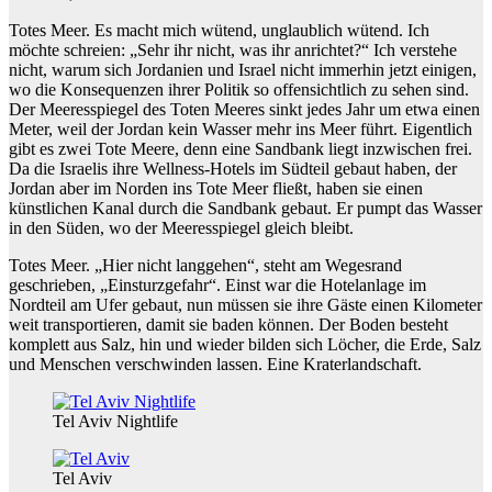
Totes Meer. Es macht mich wütend, unglaublich wütend. Ich
möchte schreien: „Sehr ihr nicht, was ihr anrichtet?“ Ich verstehe
nicht, warum sich Jordanien und Israel nicht immerhin jetzt einigen,
wo die Konsequenzen ihrer Politik so offensichtlich zu sehen sind.
Der Meeresspiegel des Toten Meeres sinkt jedes Jahr um etwa einen
Meter, weil der Jordan kein Wasser mehr ins Meer führt. Eigentlich
gibt es zwei Tote Meere, denn eine Sandbank liegt inzwischen frei.
Da die Israelis ihre Wellness-Hotels im Südteil gebaut haben, der
Jordan aber im Norden ins Tote Meer fließt, haben sie einen
künstlichen Kanal durch die Sandbank gebaut. Er pumpt das Wasser
in den Süden, wo der Meeresspiegel gleich bleibt.
Totes Meer. „Hier nicht langgehen“, steht am Wegesrand
geschrieben, „Einsturzgefahr“. Einst war die Hotelanlage im
Nordteil am Ufer gebaut, nun müssen sie ihre Gäste einen Kilometer
weit transportieren, damit sie baden können. Der Boden besteht
komplett aus Salz, hin und wieder bilden sich Löcher, die Erde, Salz
und Menschen verschwinden lassen. Eine Kraterlandschaft.
Tel Aviv Nightlife
Tel Aviv