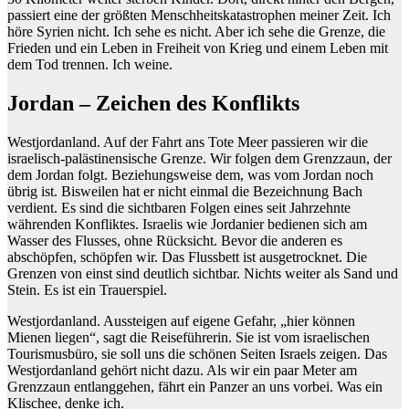
passiert eine der größten Menschheitskatastrophen meiner Zeit. Ich
höre Syrien nicht. Ich sehe es nicht. Aber ich sehe die Grenze, die
Frieden und ein Leben in Freiheit von Krieg und einem Leben mit
dem Tod trennen. Ich weine.
Jordan – Zeichen des Konflikts
Westjordanland. Auf der Fahrt ans Tote Meer passieren wir die
israelisch-palästinensische Grenze. Wir folgen dem Grenzzaun, der
dem Jordan folgt. Beziehungsweise dem, was vom Jordan noch
übrig ist. Bisweilen hat er nicht einmal die Bezeichnung Bach
verdient. Es sind die sichtbaren Folgen eines seit Jahrzehnte
währenden Konfliktes. Israelis wie Jordanier bedienen sich am
Wasser des Flusses, ohne Rücksicht. Bevor die anderen es
abschöpfen, schöpfen wir. Das Flussbett ist ausgetrocknet. Die
Grenzen von einst sind deutlich sichtbar. Nichts weiter als Sand und
Stein. Es ist ein Trauerspiel.
Westjordanland. Aussteigen auf eigene Gefahr, „hier können
Mienen liegen“, sagt die Reiseführerin. Sie ist vom israelischen
Tourismusbüro, sie soll uns die schönen Seiten Israels zeigen. Das
Westjordanland gehört nicht dazu. Als wir ein paar Meter am
Grenzzaun entlanggehen, fährt ein Panzer an uns vorbei. Was ein
Klischee, denke ich.