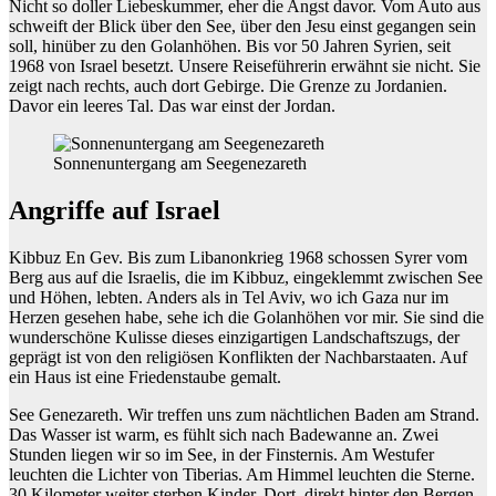
Nicht so doller Liebeskummer, eher die Angst davor. Vom Auto aus
schweift der Blick über den See, über den Jesu einst gegangen sein
soll, hinüber zu den Golanhöhen. Bis vor 50 Jahren Syrien, seit
1968 von Israel besetzt. Unsere Reiseführerin erwähnt sie nicht. Sie
zeigt nach rechts, auch dort Gebirge. Die Grenze zu Jordanien.
Davor ein leeres Tal. Das war einst der Jordan.
Sonnenuntergang am Seegenezareth
Angriffe auf Israel
Kibbuz En Gev. Bis zum Libanonkrieg 1968 schossen Syrer vom
Berg aus auf die Israelis, die im Kibbuz, eingeklemmt zwischen See
und Höhen, lebten. Anders als in Tel Aviv, wo ich Gaza nur im
Herzen gesehen habe, sehe ich die Golanhöhen vor mir. Sie sind die
wunderschöne Kulisse dieses einzigartigen Landschaftszugs, der
geprägt ist von den religiösen Konflikten der Nachbarstaaten. Auf
ein Haus ist eine Friedenstaube gemalt.
See Genezareth. Wir treffen uns zum nächtlichen Baden am Strand.
Das Wasser ist warm, es fühlt sich nach Badewanne an. Zwei
Stunden liegen wir so im See, in der Finsternis. Am Westufer
leuchten die Lichter von Tiberias. Am Himmel leuchten die Sterne.
30 Kilometer weiter sterben Kinder. Dort, direkt hinter den Bergen,