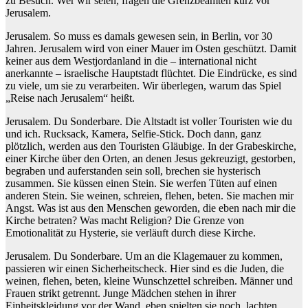
zu Besuch. Wer wir seien, fragen die Grenzbeamten kurz vor
Jerusalem.
Jerusalem. So muss es damals gewesen sein, in Berlin, vor 30
Jahren. Jerusalem wird von einer Mauer im Osten geschützt. Damit
keiner aus dem Westjordanland in die – international nicht
anerkannte – israelische Hauptstadt flüchtet. Die Eindrücke, es sind
zu viele, um sie zu verarbeiten. Wir überlegen, warum das Spiel
„Reise nach Jerusalem“ heißt.
Jerusalem. Du Sonderbare. Die Altstadt ist voller Touristen wie du
und ich. Rucksack, Kamera, Selfie-Stick. Doch dann, ganz
plötzlich, werden aus den Touristen Gläubige. In der Grabeskirche,
einer Kirche über den Orten, an denen Jesus gekreuzigt, gestorben,
begraben und auferstanden sein soll, brechen sie hysterisch
zusammen. Sie küssen einen Stein. Sie werfen Tüten auf einen
anderen Stein. Sie weinen, schreien, flehen, beten. Sie machen mir
Angst. Was ist aus den Menschen geworden, die eben nach mir die
Kirche betraten? Was macht Religion? Die Grenze von
Emotionalität zu Hysterie, sie verläuft durch diese Kirche.
Jerusalem. Du Sonderbare. Um an die Klagemauer zu kommen,
passieren wir einen Sicherheitscheck. Hier sind es die Juden, die
weinen, flehen, beten, kleine Wunschzettel schreiben. Männer und
Frauen strikt getrennt. Junge Mädchen stehen in ihrer
Einheitskleidung vor der Wand, eben spielten sie noch, lachten,