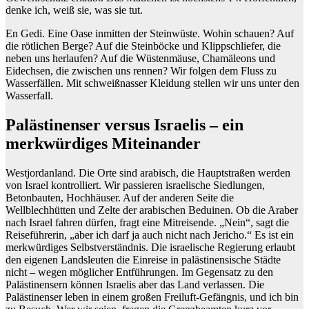
denke ich, weiß sie, was sie tut.
En Gedi. Eine Oase inmitten der Steinwüste. Wohin schauen? Auf
die rötlichen Berge? Auf die Steinböcke und Klippschliefer, die
neben uns herlaufen? Auf die Wüstenmäuse, Chamäleons und
Eidechsen, die zwischen uns rennen? Wir folgen dem Fluss zu
Wasserfällen. Mit schweißnasser Kleidung stellen wir uns unter den
Wasserfall.
Palästinenser versus Israelis – ein
merkwürdiges Miteinander
Westjordanland. Die Orte sind arabisch, die Hauptstraßen werden
von Israel kontrolliert. Wir passieren israelische Siedlungen,
Betonbauten, Hochhäuser. Auf der anderen Seite die
Wellblechhütten und Zelte der arabischen Beduinen. Ob die Araber
nach Israel fahren dürfen, fragt eine Mitreisende. „Nein“, sagt die
Reiseführerin, „aber ich darf ja auch nicht nach Jericho.“ Es ist ein
merkwürdiges Selbstverständnis. Die israelische Regierung erlaubt
den eigenen Landsleuten die Einreise in palästinensische Städte
nicht – wegen möglicher Entführungen. Im Gegensatz zu den
Palästinensern können Israelis aber das Land verlassen. Die
Palästinenser leben in einem großen Freiluft-Gefängnis, und ich bin