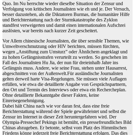
Quo. Im Nu herrschte wieder dieselbe Situation der Zensur und
Verfolgung von kritischen Journalisten wie eh und je. Der Versuch,
besser dazustehen, als die Diktatoren Burmas, die humanitäre Hilfe
und Berichterstattung nach der Sturmkatastrophe des Zyklon
standfest verweigerten und damit einen internationalen Aufschrei
auslösten, war bereits nach kurzer Zeit gescheitert.
Vor Allem chinesische Journalisten, die über sensible Themen, wie
Umweltverschmutzung oder HIV berichten, müssen fürchten,
wegen „Anstiftung zum Umsturz” oder Ähnlichem angeklagt und
zu hohen Gefängnisstrafen verurteilt zu werden. So geschehen im
Fall des Journalisten Hu Jia, der nun für dreieinhalb Jahre ins
Gefängnis muss. Andere, wie seine Frau, stehen unter Hausarrest,
abgeschnitten von der Außenwelt.Für ausländische Journalisten
gelten derweil harte Visa-Regelungen. Sie müssen viele Auflagen
erfüllen, wie etwa die detaillierte Angabe von Gesprächspartnern,
den Ort und Termin des Interviews oder etwa ein Rechercheplan.
Ohne detaillierte Bekanntgabe dieser Fakten, keine
Einreisegenehmigung.
Dabei hält China nach wie vor daran fest, dass eine freie
Berichterstattung während der Spiele gewährleistet und selbst die
Zensur im Internet in dieser Zeit heruntergefahren wird. Der
Olympia-Pressechef Pekings ist bemüht, ein pressefreundliches Bild
Chinas abzugeben. Er betonte, selbst vom Platz des Himmlischen
Friedens könne jederzeit freie Berichterstattung erfolgen. Das dies