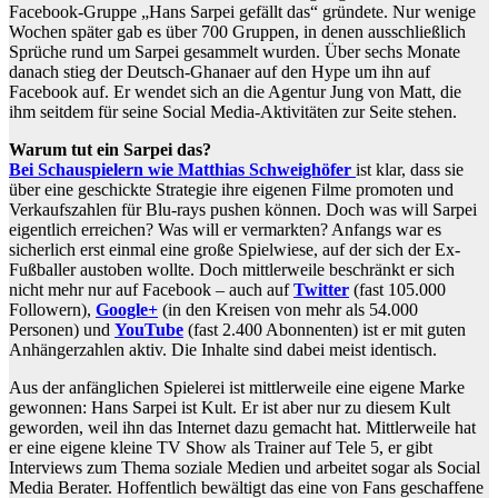
Facebook-Gruppe „Hans Sarpei gefällt das“ gründete. Nur wenige
Wochen später gab es über 700 Gruppen, in denen ausschließlich
Sprüche rund um Sarpei gesammelt wurden. Über sechs Monate
danach stieg der Deutsch-Ghanaer auf den Hype um ihn auf
Facebook auf. Er wendet sich an die Agentur Jung von Matt, die
ihm seitdem für seine Social Media-Aktivitäten zur Seite stehen.
Warum tut ein Sarpei das?
Bei Schauspielern wie Matthias Schweighöfer
ist klar, dass sie
über eine geschickte Strategie ihre eigenen Filme promoten und
Verkaufszahlen für Blu-rays pushen können. Doch was will Sarpei
eigentlich erreichen? Was will er vermarkten? Anfangs war es
sicherlich erst einmal eine große Spielwiese, auf der sich der Ex-
Fußballer austoben wollte. Doch mittlerweile beschränkt er sich
nicht mehr nur auf Facebook – auch auf
Twitter
(fast 105.000
Followern),
Google+
(in den Kreisen von mehr als 54.000
Personen) und
YouTube
(fast 2.400 Abonnenten) ist er mit guten
Anhängerzahlen aktiv. Die Inhalte sind dabei meist identisch.
Aus der anfänglichen Spielerei ist mittlerweile eine eigene Marke
gewonnen: Hans Sarpei ist Kult. Er ist aber nur zu diesem Kult
geworden, weil ihn das Internet dazu gemacht hat. Mittlerweile hat
er eine eigene kleine TV Show als Trainer auf Tele 5, er gibt
Interviews zum Thema soziale Medien und arbeitet sogar als Social
Media Berater. Hoffentlich bewältigt das eine von Fans geschaffene