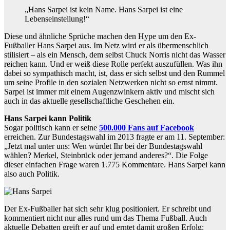
„Hans Sarpei ist kein Name. Hans Sarpei ist eine
Lebenseinstellung!“
Diese und ähnliche Sprüche machen den Hype um den Ex-
Fußballer Hans Sarpei aus. Im Netz wird er als übermenschlich
stilisiert – als ein Mensch, dem selbst Chuck Norris nicht das Wasser
reichen kann. Und er weiß diese Rolle perfekt auszufüllen. Was ihn
dabei so sympathisch macht, ist, dass er sich selbst und den Rummel
um seine Profile in den sozialen Netzwerken nicht so ernst nimmt.
Sarpei ist immer mit einem Augenzwinkern aktiv und mischt sich
auch in das aktuelle gesellschaftliche Geschehen ein.
Hans Sarpei kann Politik
Sogar politisch kann er seine
500.000 Fans auf Facebook
erreichen. Zur Bundestagswahl im 2013 fragte er am 11. September:
„Jetzt mal unter uns: Wen würdet Ihr bei der Bundestagswahl
wählen? Merkel, Steinbrück oder jemand anderes?“. Die Folge
dieser einfachen Frage waren 1.775 Kommentare. Hans Sarpei kann
also auch Politik.
Der Ex-Fußballer hat sich sehr klug positioniert. Er schreibt und
kommentiert nicht nur alles rund um das Thema Fußball. Auch
aktuelle Debatten greift er auf und erntet damit großen Erfolg: