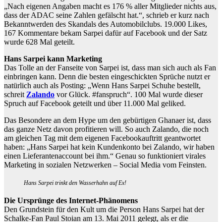
„Nach eigenen Angaben macht es 176 % aller Mitglieder nichts aus,
dass der ADAC seine Zahlen gefälscht hat.“, schrieb er kurz nach
Bekanntwerden des Skandals des Automobilclubs. 19.000 Likes,
167 Kommentare bekam Sarpei dafür auf Facebook und der Satz
wurde 628 Mal geteilt.
Hans Sarpei kann Marketing
Das Tolle an der Fanseite von Sarpei ist, dass man sich auch als Fan
einbringen kann. Denn die besten eingeschickten Sprüche nutzt er
natürlich auch als Posting: „Wenn Hans Sarpei Schuhe bestellt,
schreit
Zalando
vor Glück. #fanspruch“. 100 Mal wurde dieser
Spruch auf Facebook geteilt und über 11.000 Mal geliked.
Das Besondere an dem Hype um den gebürtigen Ghanaer ist, dass
das ganze Netz davon profitieren will. So auch Zalando, die noch
am gleichen Tag mit dem eigenen Facebookauftritt geantwortet
haben: „Hans Sarpei hat kein Kundenkonto bei Zalando, wir haben
einen Lieferantenaccount bei ihm.“ Genau so funktioniert virales
Marketing in sozialen Netzwerken – Social Media vom Feinsten.
Hans Sarpei trinkt den Wasserhahn auf Ex!
Die Ursprünge des Internet-Phänomens
Den Grundstein für den Kult um die Person Hans Sarpei hat der
Schalke-Fan Paul Stoian am 13. Mai 2011 gelegt, als er die