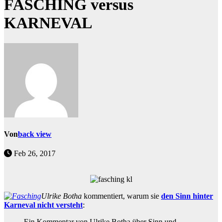
FASCHING versus
KARNEVAL
Von
back view
Feb 26, 2017
Ulrike Botha
kommentiert, warum sie
den Sinn hinter
Karneval nicht versteht
:
Ein Kommentar von Ulrike Botha über Sinn und