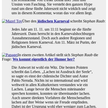
Unsinn vom Fasching. Sie versteht den ganzen Hype
rund um diese fünfte Jahreszeit nicht wirklich und zeigt
uns in diesem Kommentar, woran das vor allem liegt.
Über den
jüdischen Karneval
schreibt
Stephan Raab
:
Jedes Jahr am 11. 11. um 11:11 beginnt sie die fünfte
Jahreszeit. Dann herrscht in den Karnevalshochburgen
Ausnahmezustand. Doch auch andere Regionen und
Religionen feiern Karneval. Am 11. März ist Purim, der
jüdischen Karneval.
In einem zweiten Artikel stellt sich
Stephan Raab
die
Frage:
Wo kommt eigentlich der Humor her?
Die Antwort ist wohl ein Witz. Die besten Pointen
schreibt das Leben. „Lachen ist Ausdruck der Seele“,
so sagte es einst der chilenische Dichter und Autor
Pablo Neruda. Nichts ist so international und wird
weltweit in allen Kulturkreisen verstanden wie ein
Lachen. Lange bevor die Menschen miteinander
sprechen konnten, konnten sie übereinander lachen.
Auch unsere direkten Vorfahren die Menschenaffen
lachen auf ihre Weise wenn sie Freude empfinden.
Dabei ist der Ursprung wohl eher weniger zum Lachen.