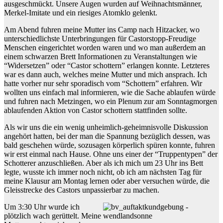
ausgeschmückt. Unsere Augen wurden auf Weihnachtsmänner,
Merkel-Imitate und ein riesiges Atomklo gelenkt.
Am Abend fuhren meine Mutter ins Camp nach Hitzacker, wo
unterschiedlichste Unterbringungen für Castorstopp-Freudige
Menschen eingerichtet worden waren und wo man außerdem an
einem schwarzen Brett Informationen zu Veranstaltungen wie
“Widersetzen” oder “Castor schottern” erlangen konnte. Letzteres
war es dann auch, welches meine Mutter und mich ansprach. Ich
hatte vorher nur sehr sporadisch vom “Schottern” erfahren. Wir
wollten uns einfach mal informieren, wie die Sache ablaufen würde
und fuhren nach Metzingen, wo ein Plenum zur am Sonntagmorgen
ablaufenden Aktion von Castor schottern stattfinden sollte.
Als wir uns die ein wenig unheimlich-geheimnisvolle Diskussion
angehört hatten, bei der man die Spannung bezüglich dessen, was
bald geschehen würde, sozusagen körperlich spüren konnte, fuhren
wir erst einmal nach Hause. Ohne uns einer der “Truppentypen” der
Schotterer anzuschließen. Aber als ich mich um 23 Uhr ins Bett
legte, wusste ich immer noch nicht, ob ich am nächsten Tag für
meine Klausur am Montag lernen oder aber versuchen würde, die
Gleisstrecke des Castors unpassierbar zu machen.
Um 3:30 Uhr wurde ich
plötzlich wach gerüttelt. Meine