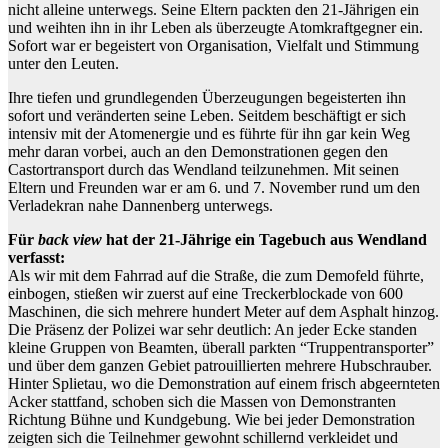
nicht alleine unterwegs. Seine Eltern packten den 21-Jährigen ein
und weihten ihn in ihr Leben als überzeugte Atomkraftgegner ein.
Sofort war er begeistert von Organisation, Vielfalt und Stimmung
unter den Leuten.
Ihre tiefen und grundlegenden Überzeugungen begeisterten ihn
sofort und veränderten seine Leben. Seitdem beschäftigt er sich
intensiv mit der Atomenergie und es führte für ihn gar kein Weg
mehr daran vorbei, auch an den Demonstrationen gegen den
Castortransport durch das Wendland teilzunehmen. Mit seinen
Eltern und Freunden war er am 6. und 7. November rund um den
Verladekran nahe Dannenberg unterwegs.
Für
back view
hat der 21-Jährige ein Tagebuch aus Wendland
verfasst:
Als wir mit dem Fahrrad auf die Straße, die zum Demofeld führte,
einbogen, stießen wir zuerst auf eine Treckerblockade von 600
Maschinen, die sich mehrere hundert Meter auf dem Asphalt hinzog.
Die Präsenz der Polizei war sehr deutlich: An jeder Ecke standen
kleine Gruppen von Beamten, überall parkten “Truppentransporter”
und über dem ganzen Gebiet patrouillierten mehrere Hubschrauber.
Hinter Splietau, wo die Demonstration auf einem frisch abgeernteten
Acker stattfand, schoben sich die Massen von Demonstranten
Richtung Bühne und Kundgebung. Wie bei jeder Demonstration
zeigten sich die Teilnehmer gewohnt schillernd verkleidet und