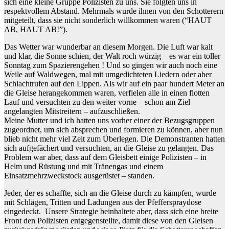
sich eine kleine Gruppe Polizisten zu uns. Sie folgten uns in
respektvollem Abstand. Mehrmals wurde ihnen von den Schotterern
mitgeteilt, dass sie nicht sonderlich willkommen waren (“HAUT
AB, HAUT AB!”).
Das Wetter war wunderbar an diesem Morgen. Die Luft war kalt
und klar, die Sonne schien, der Walt roch würzig – es war ein toller
Sonntag zum Spazierengehen ! Und so gingen wir auch noch eine
Weile auf Waldwegen, mal mit umgedichteten Liedern oder aber
Schlachtrufen auf den Lippen. Als wir auf ein paar hundert Meter an
die Gleise herangekommen waren, verfielen alle in einen flotten
Lauf und versuchten zu den weiter vorne – schon am Ziel
angelangten Mitstreitern – aufzuschließen.
Meine Mutter und ich hatten uns vorher einer der Bezugsgruppen
zugeordnet, um sich absprechen und formieren zu können, aber nun
blieb nicht mehr viel Zeit zum Überlegen. Die Demonstranten hatten
sich aufgefächert und versuchten, an die Gleise zu gelangen. Das
Problem war aber, dass auf dem Gleisbett einige Polizisten – in
Helm und Rüstung und mit Tränengas und einem
Einsatzmehrzweckstock ausgerüstet – standen.
Jeder, der es schaffte, sich an die Gleise durch zu kämpfen, wurde
mit Schlägen, Tritten und Ladungen aus der Pfefferspraydose
eingedeckt. Unsere Strategie beinhaltete aber, dass sich eine breite
Front den Polizisten entgegenstellte, damit diese von den Gleisen