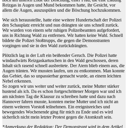
Reizgas in Augen und Mund bekommen hatte, ihr Gesicht, vor
allem die Augen, auszuspülen und die Böschung hochzukommen.
Wie sich herausstellte, hatte eine weitere Hundertschaft der Polizei
den Schauplatz erreicht und nun drängten sie uns schnell zurück.
Wir wurden von einem sehr ruhigen Polizeibeamten aufgefordert,
uns in Richtung Wald zu entfernen. Wir hatten keine Wahl. Schnell
bildete die Polizei Stoßtrupps, die gegen die Demonstranten
vorgingen und sie in den Wald zurückdrängten.
Plötzlich lag in der Luft ein beißender Geruch. Die Polizei hatte
windaufwärts Reizgaskartuschen in den Wald geschossen, deren
Inhalt sich rasend schnell ausbreitete. Der Atem blieb einem aus, die
Augen tränten. Wir mussten laufen, um zu entkommen. Man konnte
das Gebiet, das so unpassierbar gemacht wurde, an einem leichten
Nebel erkennen.
So zogen wir uns weiter und weiter zurück, meine Mutter stärker
hustend als ich. Da es schon fortgeschrittener Morgen war und ich
am nächsten Tag die Klausur zu schreiben hatte und dazu nach
Hannover fahren musste, konnten meine Mutter und ich nicht an
einem weiteren Vorstoß teilnehmen. Ein ereignisreiches und
bewegendes Wochenende ging für mich zu Ende und es wird
sicherlich nicht mein letzter Protest gegen die Atomkraft sein.
*Anmerkung der Redaktion: Der Demonstrant wird in dem Artikel