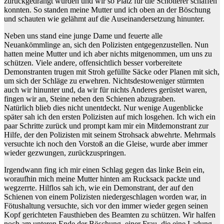
zurückgedrängt würden und wir so Platz für die Schotterer schaffen
konnten. So standen meine Mutter und ich oben an der Böschung
und schauten wie gelähmt auf die Auseinandersetzung hinunter.
Neben uns stand eine junge Dame und feuerte alle
Neuankömmlinge an, sich den Polizisten entgegenzustellen. Nun
hatten meine Mutter und ich aber nichts mitgenommen, um uns zu
schützen. Viele andere, offensichtlich besser vorbereitete
Demonstranten trugen mit Stroh gefüllte Säcke oder Planen mit sich,
um sich der Schläge zu erwehren. Nichtsdestoweniger stürmten
auch wir hinunter und, da wir für nichts Anderes gerüstet waren,
fingen wir an, Steine neben den Schienen abzugraben.
Natürlich blieb dies nicht unentdeckt. Nur wenige Augenblicke
später sah ich den ersten Polizisten auf mich losgehen. Ich wich ein
paar Schritte zurück und prompt kam mir ein Mitdemonstrant zur
Hilfe, der den Polizisten mit seinem Strohsack abwehrte. Mehrmals
versuchte ich noch den Vorstoß an die Gleise, wurde aber immer
wieder gezwungen, zurückzuspringen.
Irgendwann fing ich mir einen Schlag gegen das linke Bein ein,
woraufhin mich meine Mutter hinten am Rucksack packte und
wegzerrte. Hilflos sah ich, wie ein Demonstrant, der auf den
Schienen von einem Polizisten niedergeschlagen worden war, in
Fötushaltung versuchte, sich vor den immer wieder gegen seinen
Kopf gerichteten Fausthieben des Beamten zu schützen. Wir halfen
noch am unteren Ende der Böschung, einer Frau, die eine Ladung