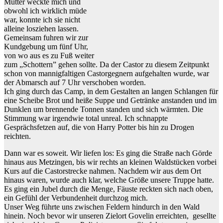
Mutter weckte mich und
obwohl ich wirklich müde
war, konnte ich sie nicht
alleine losziehen lassen.
Gemeinsam fuhren wir zur
Kundgebung um fünf Uhr,
von wo aus es zu Fuß weiter
zum „Schottern” gehen sollte. Da der Castor zu diesem Zeitpunkt
schon von mannigfaltigen Castorgegnern aufgehalten wurde, war
der Abmarsch auf 7 Uhr verschoben worden.
Ich ging durch das Camp, in dem Gestalten an langen Schlangen für
eine Scheibe Brot und heiße Suppe und Getränke anstanden und im
Dunklen um brennende Tonnen standen und sich wärmten. Die
Stimmung war irgendwie total unreal. Ich schnappte
Gesprächsfetzen auf, die von Harry Potter bis hin zu Drogen
reichten.
Dann war es soweit. Wir liefen los: Es ging die Straße nach Görde
hinaus aus Metzingen, bis wir rechts an kleinen Waldstücken vorbei
Kurs auf die Castorstrecke nahmen. Nachdem wir aus dem Ort
hinaus waren, wurde auch klar, welche Größe unsere Truppe hatte.
Es ging ein Jubel durch die Menge, Fäuste reckten sich nach oben,
ein Gefühl der Verbundenheit durchzog mich.
Unser Weg führte uns zwischen Feldern hindurch in den Wald
hinein. Noch bevor wir unseren Zielort Govelin erreichten, gesellte