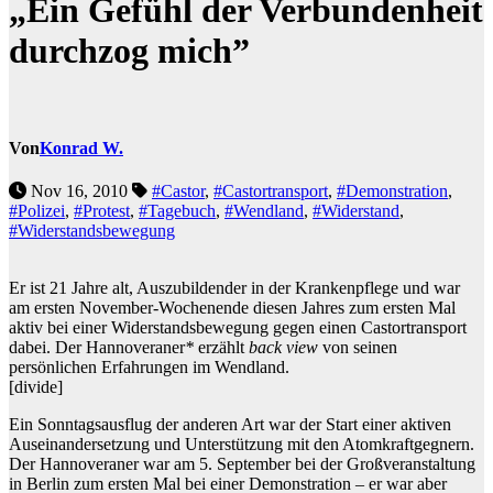
„Ein Gefühl der Verbundenheit
durchzog mich”
Von
Konrad W.
Nov 16, 2010
#Castor
,
#Castortransport
,
#Demonstration
,
#Polizei
,
#Protest
,
#Tagebuch
,
#Wendland
,
#Widerstand
,
#Widerstandsbewegung
Er ist 21 Jahre alt, Auszubildender in der Krankenpflege und war
am ersten November-Wochenende diesen Jahres zum ersten Mal
aktiv bei einer Widerstandsbewegung gegen einen Castortransport
dabei. Der Hannoveraner
*
erzählt
back view
von seinen
persönlichen Erfahrungen im Wendland.
[divide]
Ein Sonntagsausflug der anderen Art war der Start einer aktiven
Auseinandersetzung und Unterstützung mit den Atomkraftgegnern.
Der Hannoveraner war am 5. September bei der Großveranstaltung
in Berlin zum ersten Mal bei einer Demonstration – er war aber