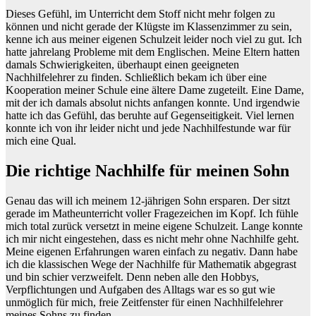
Dieses Gefühl, im Unterricht dem Stoff nicht mehr folgen zu
können und nicht gerade der Klügste im Klassenzimmer zu sein,
kenne ich aus meiner eigenen Schulzeit leider noch viel zu gut. Ich
hatte jahrelang Probleme mit dem Englischen. Meine Eltern hatten
damals Schwierigkeiten, überhaupt einen geeigneten
Nachhilfelehrer zu finden. Schließlich bekam ich über eine
Kooperation meiner Schule eine ältere Dame zugeteilt. Eine Dame,
mit der ich damals absolut nichts anfangen konnte. Und irgendwie
hatte ich das Gefühl, das beruhte auf Gegenseitigkeit. Viel lernen
konnte ich von ihr leider nicht und jede Nachhilfestunde war für
mich eine Qual.
Die richtige Nachhilfe für meinen Sohn
Genau das will ich meinem 12-jährigen Sohn ersparen. Der sitzt
gerade im Matheunterricht voller Fragezeichen im Kopf. Ich fühle
mich total zurück versetzt in meine eigene Schulzeit. Lange konnte
ich mir nicht eingestehen, dass es nicht mehr ohne Nachhilfe geht.
Meine eigenen Erfahrungen waren einfach zu negativ. Dann habe
ich die klassischen Wege der Nachhilfe für Mathematik abgegrast
und bin schier verzweifelt. Denn neben alle den Hobbys,
Verpflichtungen und Aufgaben des Alltags war es so gut wie
unmöglich für mich, freie Zeitfenster für einen Nachhilfelehrer
meines Sohns zu finden.