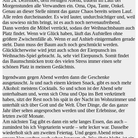
Am 24. Dezember, dem Heiligen Abend, trudeln im Lauf der
Morgenstunden alle Verwandten ein. Oma, Opa, Tante, Onkel.
Genau an dieser Stelle nimmt das ganze Chaos bereits seinen Lauf.
Alle reden durcheinander. Es wird lauter, undurchsichtiger und, weil
das sowieso nichts bringt, ist es auch noch nervenaufreibend.
Dann werden die Möbel verrückt, sodass der Weihnachtsbaum auch
Platz findet. Wenn wir Glück haben, läuft das Aufstellen ohne
größere Zwischenfälle ab. Wenn er auf Anhieb einigermaßen gerade
steht. Dann muss der Baum auch noch geschmückt werden.
Glücklicherweise wird jetzt auch schon der Eierpunsch ins
Weihnachts-Spiel gebracht. Ja, sehr viel Eierpunsch. Somit findet
das Baumschmücken trotz des vielen Stress immer einen sehr
schönen Platz in meinem Gedächtnis.
Irgendwann gegen Abend werden dann die Geschenke
ausgetauscht. Ja und nach einem kleinen Snack, gibt es noch mehr
Alkohol: meistens Cocktails. So und schon ist der Abend sehr
unterhaltsam und, wenn sich Oma und Opa ins Bett verkrümelt
haben, sitzt der Rest noch bis spät in der Nacht im Wohnzimmer und
unterhält sich über Gott und die Welt. Über Dinge, die das ganze
Jahr über selten angesprochen werden und über Erlebnisse, der
letzten zwölf Monate.
Am nächsten Tag gibt es dann ein sehr langes Essen, das auch –
zumindest bis ich Vegetarierin wurde – sehr lecker war. Dasselbe
wiederholt sich am zweiten Feiertag. Und gegen Abend reisen