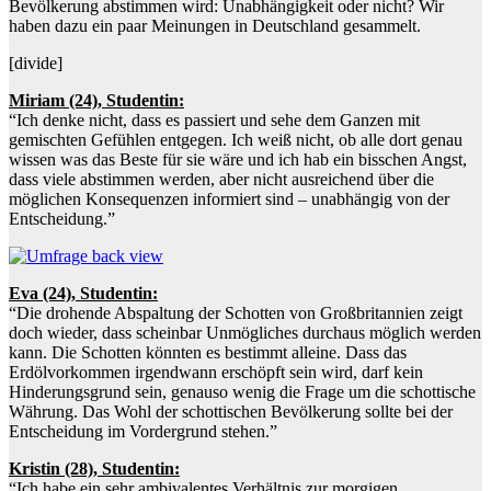
Bevölkerung abstimmen wird: Unabhängigkeit oder nicht? Wir
haben dazu ein paar Meinungen in Deutschland gesammelt.
[divide]
Miriam (24), Studentin:
“Ich denke nicht, dass es passiert und sehe dem Ganzen mit
gemischten Gefühlen entgegen. Ich weiß nicht, ob alle dort genau
wissen was das Beste für sie wäre und ich hab ein bisschen Angst,
dass viele abstimmen werden, aber nicht ausreichend über die
möglichen Konsequenzen informiert sind – unabhängig von der
Entscheidung.”
Eva (24), Studentin:
“Die drohende Abspaltung der Schotten von Großbritannien zeigt
doch wieder, dass scheinbar Unmögliches durchaus möglich werden
kann. Die Schotten könnten es bestimmt alleine. Dass das
Erdölvorkommen irgendwann erschöpft sein wird, darf kein
Hinderungsgrund sein, genauso wenig die Frage um die schottische
Währung. Das Wohl der schottischen Bevölkerung sollte bei der
Entscheidung im Vordergrund stehen.”
Kristin (28), Studentin:
“Ich habe ein sehr ambivalentes Verhältnis zur morgigen