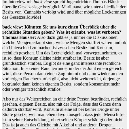
Im Interview mit
back view
spricht Jugendrichter Thomas Häusler
über die Gesetzeslage bezüglich Marihuana, wie unterschiedlich der
Besitz von Cannabis verfolgt wird und über mögliche Lockerungen
des Gesetzes.
[divide]
back view: Könnten Sie uns kurz einen Überblick über die
rechtliche Situation geben? Was ist erlaubt, was ist verboten?
Thomas Häusler:
Also dazu gibt es ja immer die Diskussionen,
welche Mengen erlaubt sind, welche Mengen straffrei wären und ob
ein Unterschied zu machen ist zwischen Besitz und Konsum,
rechtlich gesehen. Um das Letzte gleich mal vorwegzunehmen, es
ist so, dass Konsum alleine nicht strafbar ist. Besitz ist aber
grundsätzlich strafbar. Es gibt da eine ganz interessante rechtliche
Situation: In so einer Raucherrunde, in der der Joint einem gereicht
wird, diese Person dann einen Zug nimmt und dann wieder an den
vorherigen Raucher zurückgibt, also nicht weiterreicht, derjenige
begründet dann keinen eigenen Besitz, sondern konsumiert mehr
oder weniger tatsächlich straflos.
Also nur das Weiterreichen an eine dritte Person begründet, rechtlich
gesehen, eigenen Besitz, also mit der Folge, dass das Ganze dann
dadurch strafbar wird. Konsum alleine ist bei keiner Droge unter
Strafe gesetzt, weil man eben davon ausgeht, dass jeder Mensch frei
ist in seiner Entscheidung, ob er seinen Körper schädigt oder nicht.
Das ist ja auch das Gleiche mit Alkohol und anderen Drogen.