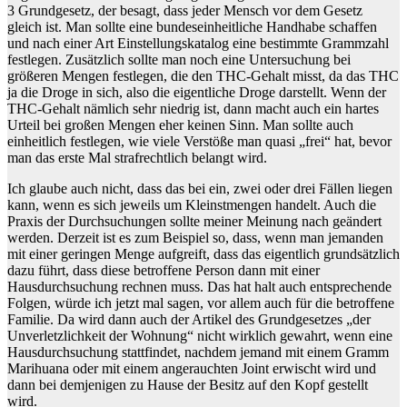
3 Grundgesetz, der besagt, dass jeder Mensch vor dem Gesetz
gleich ist. Man sollte eine bundeseinheitliche Handhabe schaffen
und nach einer Art Einstellungskatalog eine bestimmte Grammzahl
festlegen. Zusätzlich sollte man noch eine Untersuchung bei
größeren Mengen festlegen, die den THC-Gehalt misst, da das THC
ja die Droge in sich, also die eigentliche Droge darstellt. Wenn der
THC-Gehalt nämlich sehr niedrig ist, dann macht auch ein hartes
Urteil bei großen Mengen eher keinen Sinn. Man sollte auch
einheitlich festlegen, wie viele Verstöße man quasi „frei“ hat, bevor
man das erste Mal strafrechtlich belangt wird.
Ich glaube auch nicht, dass das bei ein, zwei oder drei Fällen liegen
kann, wenn es sich jeweils um Kleinstmengen handelt. Auch die
Praxis der Durchsuchungen sollte meiner Meinung nach geändert
werden. Derzeit ist es zum Beispiel so, dass, wenn man jemanden
mit einer geringen Menge aufgreift, dass das eigentlich grundsätzlich
dazu führt, dass diese betroffene Person dann mit einer
Hausdurchsuchung rechnen muss. Das hat halt auch entsprechende
Folgen, würde ich jetzt mal sagen, vor allem auch für die betroffene
Familie. Da wird dann auch der Artikel des Grundgesetzes „der
Unverletzlichkeit der Wohnung“ nicht wirklich gewahrt, wenn eine
Hausdurchsuchung stattfindet, nachdem jemand mit einem Gramm
Marihuana oder mit einem angerauchten Joint erwischt wird und
dann bei demjenigen zu Hause der Besitz auf den Kopf gestellt
wird.