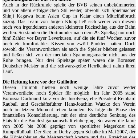
Auch in der Rückrunde spielte der BVB seinen unbekümmerten
und vor allem erfolgreichen Stil weiter, obwohl sich Spielmacher
Shinji Kagawa beim Asien Cup in Katar einen Mittelfußbruch
zuzog. Das Team von Jürgen Klopp ließ sich weder von diesem
noch von irgendeinem anderen kleineren Rückschlag aus der Bahn
werfen. So standen die Dortmunder nach dem 29. Spieltag nur noch
fünf Zähler vor Bayer Leverkusen, auf die sie fünf Wochen zuvor
noch ein komfortables Kissen von zwölf Punkten hatten. Doch
sowohl die Verantwortlichen als auch die Spieler blieben gelassen
und ließen sich von der medialen Spannungsmache nicht aus der
Ruhe bringen. Nur drei Spieltage später waren die Borussen
Deutscher Meister und die schwarz-gelbe Herrlichkeit nahm ihren
Lauf.
Die Rettung kurz vor der Guillotine
Diesen Triumph hielten noch wenige Jahre zuvor weder
Verantwortliche noch Spieler für möglich. Im Jahr 2005 stand
Borussia Dortmund kurz vor der Insolvenz, ehe Präsident Reinhard
Rauball und Geschäftsführer Hans-Joachim Watzke den Verein
noch im letzten Moment retten konnten. Es folge die Phase der
finanziellen Konsolidierung, mit der eine deutliche Senkung des
Etats für die Bundesligamannschaft einherging. So waren die Jahre
von 2005 bis 2008 geprägt von sportlicher Magerkost und
Rumpelfußball. Der Sieg im Derby gegen Schalke im Mai 2007, der
die Königsblauen die Meisterschaft kostete und das Erreichen des