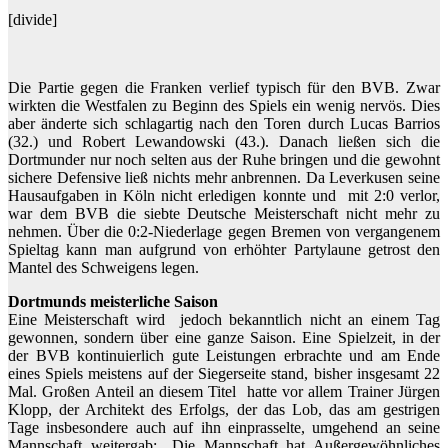
[divide]
Die Partie gegen die Franken verlief typisch für den BVB. Zwar
wirkten die Westfalen zu Beginn des Spiels ein wenig nervös. Dies
aber änderte sich schlagartig nach den Toren durch Lucas Barrios
(32.) und Robert Lewandowski (43.). Danach ließen sich die
Dortmunder nur noch selten aus der Ruhe bringen und die gewohnt
sichere Defensive ließ nichts mehr anbrennen. Da Leverkusen seine
Hausaufgaben in Köln nicht erledigen konnte und mit 2:0 verlor,
war dem BVB die siebte Deutsche Meisterschaft nicht mehr zu
nehmen. Über die 0:2-Niederlage gegen Bremen von vergangenem
Spieltag kann man aufgrund von erhöhter Partylaune getrost den
Mantel des Schweigens legen.
Dortmunds meisterliche Saison
Eine Meisterschaft wird jedoch bekanntlich nicht an einem Tag
gewonnen, sondern über eine ganze Saison. Eine Spielzeit, in der
der BVB kontinuierlich gute Leistungen erbrachte und am Ende
eines Spiels meistens auf der Siegerseite stand, bisher insgesamt 22
Mal. Großen Anteil an diesem Titel hatte vor allem Trainer Jürgen
Klopp, der Architekt des Erfolgs, der das Lob, das am gestrigen
Tage insbesondere auch auf ihn einprasselte, umgehend an seine
Mannschaft weitergab: „Die Mannschaft hat Außergewöhnliches