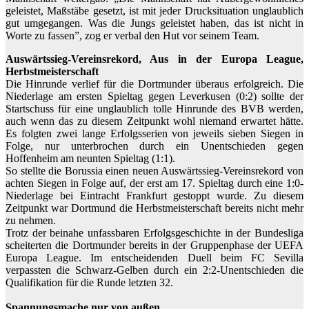
geleistet, Maßstäbe gesetzt, ist mit jeder Drucksituation unglaublich
gut umgegangen. Was die Jungs geleistet haben, das ist nicht in
Worte zu fassen”, zog er verbal den Hut vor seinem Team.
Auswärtssieg-Vereinsrekord, Aus in der Europa League,
Herbstmeisterschaft
Die Hinrunde verlief für die Dortmunder überaus erfolgreich. Die
Niederlage am ersten Spieltag gegen Leverkusen (0:2) sollte der
Startschuss für eine unglaublich tolle Hinrunde des BVB werden,
auch wenn das zu diesem Zeitpunkt wohl niemand erwartet hätte.
Es folgten zwei lange Erfolgsserien von jeweils sieben Siegen in
Folge, nur unterbrochen durch ein Unentschieden gegen
Hoffenheim am neunten Spieltag (1:1).
So stellte die Borussia einen neuen Auswärtssieg-Vereinsrekord von
achten Siegen in Folge auf, der erst am 17. Spieltag durch eine 1:0-
Niederlage bei Eintracht Frankfurt gestoppt wurde. Zu diesem
Zeitpunkt war Dortmund die Herbstmeisterschaft bereits nicht mehr
zu nehmen.
Trotz der beinahe unfassbaren Erfolgsgeschichte in der Bundesliga
scheiterten die Dortmunder bereits in der Gruppenphase der UEFA
Europa League. Im entscheidenden Duell beim FC Sevilla
verpassten die Schwarz-Gelben durch ein 2:2-Unentschieden die
Qualifikation für die Runde letzten 32.
Spannungsmache nur von außen