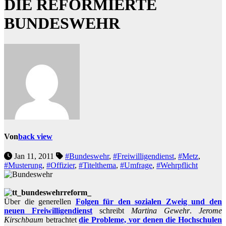
DIE REFORMIERTE
BUNDESWEHR
Von
back view
Jan 11, 2011
#Bundeswehr
,
#Freiwilligendienst
,
#Metz
,
#Musterung
,
#Offizier
,
#Titelthema
,
#Umfrage
,
#Wehrpflicht
Über die generellen
Folgen für den sozialen Zweig und den
neuen Freiwilligendienst
schreibt
Martina Gewehr
.
Jerome
Kirschbaum
betrachtet
die Probleme, vor denen die Hochschulen