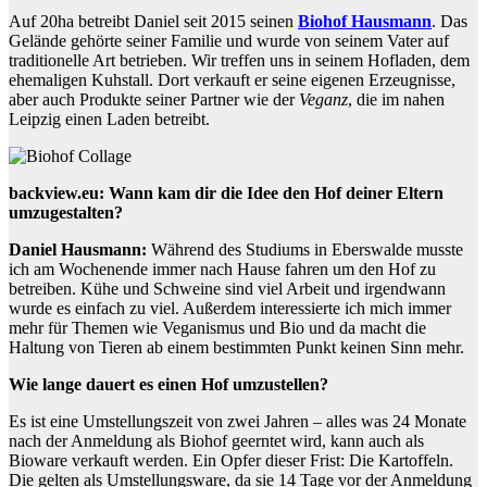
Auf 20ha betreibt Daniel seit 2015 seinen
Biohof Hausmann
. Das
Gelände gehörte seiner Familie und wurde von seinem Vater auf
traditionelle Art betrieben. Wir treffen uns in seinem Hofladen, dem
ehemaligen Kuhstall. Dort verkauft er seine eigenen Erzeugnisse,
aber auch Produkte seiner Partner wie der
Veganz
, die im nahen
Leipzig einen Laden betreibt.
backview.eu: Wann kam dir die Idee den Hof deiner Eltern
umzugestalten?
Daniel Hausmann:
Während des Studiums in Eberswalde musste
ich am Wochenende immer nach Hause fahren um den Hof zu
betreiben. Kühe und Schweine sind viel Arbeit und irgendwann
wurde es einfach zu viel. Außerdem interessierte ich mich immer
mehr für Themen wie Veganismus und Bio und da macht die
Haltung von Tieren ab einem bestimmten Punkt keinen Sinn mehr.
Wie lange dauert es einen Hof umzustellen?
Es ist eine Umstellungszeit von zwei Jahren – alles was 24 Monate
nach der Anmeldung als Biohof geerntet wird, kann auch als
Bioware verkauft werden. Ein Opfer dieser Frist: Die Kartoffeln.
Die gelten als Umstellungsware, da sie 14 Tage vor der Anmeldung