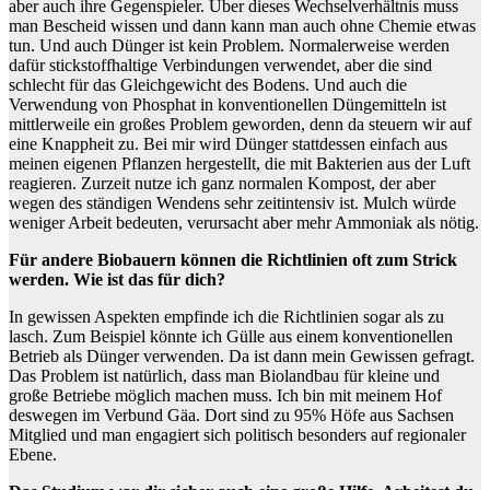
aber auch ihre Gegenspieler. Über dieses Wechselverhältnis muss
man Bescheid wissen und dann kann man auch ohne Chemie etwas
tun. Und auch Dünger ist kein Problem. Normalerweise werden
dafür stickstoffhaltige Verbindungen verwendet, aber die sind
schlecht für das Gleichgewicht des Bodens. Und auch die
Verwendung von Phosphat in konventionellen Düngemitteln ist
mittlerweile ein großes Problem geworden, denn da steuern wir auf
eine Knappheit zu. Bei mir wird Dünger stattdessen einfach aus
meinen eigenen Pflanzen hergestellt, die mit Bakterien aus der Luft
reagieren. Zurzeit nutze ich ganz normalen Kompost, der aber
wegen des ständigen Wendens sehr zeitintensiv ist. Mulch würde
weniger Arbeit bedeuten, verursacht aber mehr Ammoniak als nötig.
Für andere Biobauern können die Richtlinien oft zum Strick
werden. Wie ist das für dich?
In gewissen Aspekten empfinde ich die Richtlinien sogar als zu
lasch. Zum Beispiel könnte ich Gülle aus einem konventionellen
Betrieb als Dünger verwenden. Da ist dann mein Gewissen gefragt.
Das Problem ist natürlich, dass man Biolandbau für kleine und
große Betriebe möglich machen muss. Ich bin mit meinem Hof
deswegen im Verbund Gäa. Dort sind zu 95% Höfe aus Sachsen
Mitglied und man engagiert sich politisch besonders auf regionaler
Ebene.