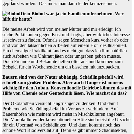
gepflanzt wurden. Das muss man dann leider kennzeichnen.
Dein Biohof war ja ein Familienunternehmen. Wer
hilft dir heute?
Die meiste Arbeit wird von meiner Mutter und mir erledigt. Ich
suche Praktikanten gegen Kost und Logis, aber wirkliches Interesse
ist schwer zu finden. Oftmals sagen Menschen kurz vorher ab oder
sind von den tatsächlichen Arbeiten auf einem Hof desillusioniert.
Ein ehemaliger Praktikant fand es nicht gut, dass ich ihm natürlich
auch Arbeiten wie Unkraut jäten oder umgraben geben musste.
Doch Freunde und Bekannte helfen öfter aus und kommen zum
Beispiel für ein Wochenende um ein bisschen mit anzupacken.
Bauern sind von der Natur abhängig. Schädlingsbefall wird
schnell zum großen Problem. Aber auch Dünger ist immens
wichtig für den Anbau. Konventionelle Betriebe können das mit
Hilfe von Chemie oder Gentechnik lösen. Wie machst du das?
Der Ökolandbau versucht langfristiger zu denken. Und damit
Probleme wie Schädlingsbefall im Voraus zu verhindern. Auf
Bauernhöfen wie meinem wird meist in Mischkulturen angebaut.
Die Monokulturen der konventionellen Höfe sind meist die Ursache
für ein Übermaß von Schädlingen. Und dann kommt noch das
schöne Wort Biodiversität auf. Denn es gibt immer Schadinsekten,