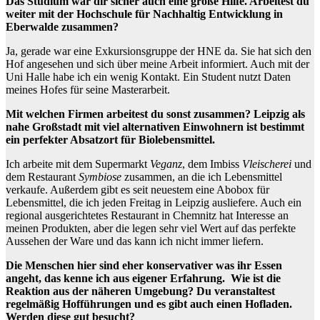
Das Studium war dir sicher auch eine große Hilfe. Arbeitest du
weiter mit der Hochschule für Nachhaltig Entwicklung in
Eberwalde zusammen?
Ja, gerade war eine Exkursionsgruppe der HNE da. Sie hat sich den
Hof angesehen und sich über meine Arbeit informiert. Auch mit der
Uni Halle habe ich ein wenig Kontakt. Ein Student nutzt Daten
meines Hofes für seine Masterarbeit.
Mit welchen Firmen arbeitest du sonst zusammen? Leipzig als
nahe Großstadt mit viel alternativen Einwohnern ist bestimmt
ein perfekter Absatzort für Biolebensmittel.
Ich arbeite mit dem Supermarkt
Veganz
, dem Imbiss
Vleischerei
und
dem Restaurant
Symbiose
zusammen, an die ich Lebensmittel
verkaufe. Außerdem gibt es seit neuestem eine Abobox für
Lebensmittel, die ich jeden Freitag in Leipzig ausliefere. Auch ein
regional ausgerichtetes Restaurant in Chemnitz hat Interesse an
meinen Produkten, aber die legen sehr viel Wert auf das perfekte
Aussehen der Ware und das kann ich nicht immer liefern.
Die Menschen hier sind eher konservativer was ihr Essen
angeht, das kenne ich aus eigener Erfahrung. Wie ist die
Reaktion aus der näheren Umgebung? Du veranstaltest
regelmäßig Hofführungen und es gibt auch einen Hofladen.
Werden diese gut besucht?